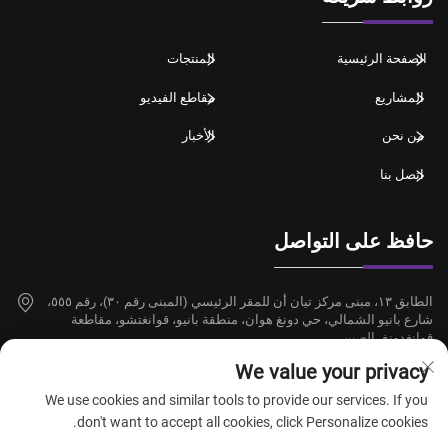
الصفحة الرئيسية
المنتجات
المشاريع
مقاطع الفيديو
من نحن
الأخبار
اتصل بنا
حافظ على التواصل
الطابق ١٣، مبنى مركز تيان أن للمقر الرئيسي (المبنى رقم ٣٠)، رقم ٥٥٥،
شارع بانيو الشمالي، حي دونغ هوان، منطقة بانيو، قوانغتشو، مقاطعة
قوانغدونغ، الصين
We value your privacy
+86-18924068214
We use cookies and similar tools to provide our services. If you
[email protected]
don't want to accept all cookies, click Personalize cookies.