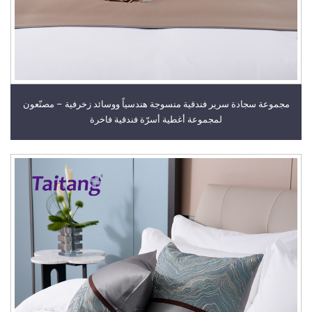
مجموعة سجادة سرير فندقية منسوجة هندسياً ووسائد زخرفية – مصنّعون
لمجموعة أغطية أسرّة فندقية فاخرة