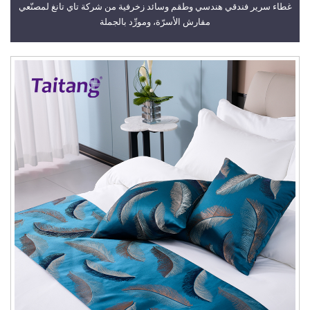
غطاء سرير فندقي هندسي وطقم وسائد زخرفية من شركة تاي تانغ لمصنّعي
مفارش الأسرّة، ومورِّد بالجملة