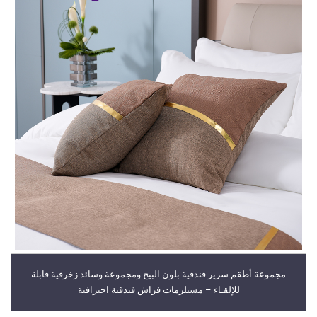
مجموعة أطقم سرير فندقية بلون البيج ومجموعة وسائد زخرفية قابلة
للإلقـاء – مستلزمات فراش فندقية احترافية