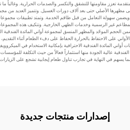
 متقدمة تعزز مقاومتها للتشقق والتكسر والصدمات الحرارية. وغالباً ما
مظهرها الأصلي حتى بعد آلاف دورات الغسيل. وتتميز العديد من مجموع
ويضمن سهولة التعامل من قبل طاقم الخدمة. وتمتد تطبيقات مجموعات 
لى المطاعم غير الرسمية وخدمات الطهي الخارجية. وتتكيف هذه المجموع
من الحجم الموحّد والمظهر المنسق لمجموعة أواني المائدة الفندقية ال
أواني على الاحتفاظ بالحرارة الحفاظ على دفء الطعام أثناء التقديم، 
عات أواني المائدة الفندقية الاحترافية بإمكانية الاستخدام في الميكر
لفندقية عالية الجودة منها استثماراً فعالاً من حيث التكلفة للمؤسسات
ا يسهم في النهاية في تجارب تناول طعام إيجابية تشجع على الزيارات 
إصدارات منتجات جديدة