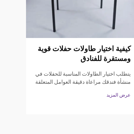
كيفية اختيار طاولات حفلات قوية
ما ا
ومستقرة للفنادق
مناس
الفع
يتطلب اختيار الطاولات المناسبة للحفلات في
منشأة فندقك مراعاة دقيقة العوامل المتعلقة
تواجه
بالمتانة، والوظيفية، وجاذبية التصميم. يجب
اختيار
عرض المزيد
على مديري الفنادق وأخصائي المشتريات
اليوم
عرض ا
تقييم عوامل متعددة لضمان أن استثمارهم...
الاحت
المنا
التشغي