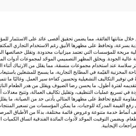
ن خلال متانتها الفائقة، مما يضمن تحقيق أقصى عائد على الاستثمار ل
عادية بسرعة، وتحافظ على مظهرها الأنيق رغم الاستخدام التجاري المكثف.
الية مربحة للمؤسسات التي تعتمد ميزانيات محدودة. وتقلل خصائصها ال
 عالية الجودة. ويخلق المظهر التصميمي الموحّد لمجموعات أدوات المائ
 سلاسة عند استخدام مجموعات منسقة، مما يقلل من الارتباك أثناء ا
لمساحة المخزنية القيّمة في المطابخ التجارية، ما يسمح للمشغلين باستي
ي توفير التكاليف التشغيلية وتحسين كفاءة سير العمل. وغالبًا ما تت
تقديمه لفترة أطول، ما يحسن رضا الضيوف ويقلل من هدر الطعام الناتج
ة في تسريع عمليات التنظيف، وتقليل تكاليف العمالة، وتتيح معدلات أ
اومة للبقع تحافظ على مظهرها المثالي بأدنى حد من الصيانة، ما يقلل
 رفع القيمة المدركة للوجبات، ما يمكن المؤسسات من تسعير المنتجات
ّف أنماط خدمة متنوعة وعروض قائمة مختلفة، بدءًا من الأطباق المرصو
ام. ويضمن التوقيت الموحّد لأدوات المائدة الفندقية اتساق الكميات
اجعات الإيجابية.