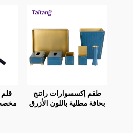
طقم إكسسوارات راتنج
قلم 
بحافة مطلية باللون الأزرق
مخصص 
والذهبي - وسائل الراحة في
ال
غرف الفندق