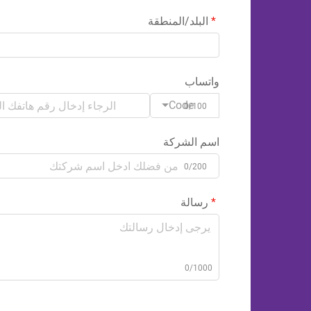
البلد/المنطقة
واتساب
Code
0/100
اسم الشركة
0/200
رسالة
0/1000