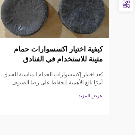
كيفية اختيار اكسسوارات حمام
متينة للاستخدام في الفنادق
يُعد اختيار إكسسوارات الحمام المناسبة للفندق
أمرًا بالغ الأهمية للحفاظ على رضا الضيوف
والكفاءة التشغيلية في قطاع الضيافة. ويواجه
عرض المزيد
مديرو الفنادق والمهنيون المسؤولون عن
المشتريات تحدي تحقيق التوازن بين المتانة
والجماليات، ...