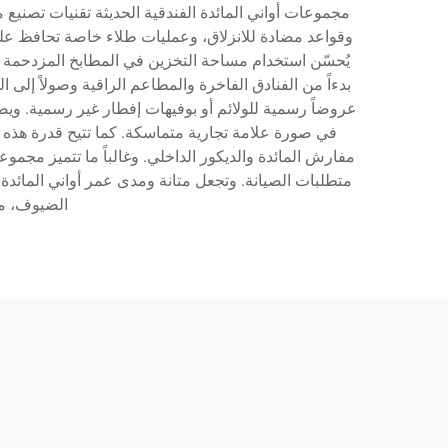
مجموعات أواني المائدة الفندقية الحديثة تقنيات تصنيع
وقواعد مضادة للانزلاق، وعمليات طلاء خاصة تحافظ على 
يُحسّن استخدام مساحة التخزين في المطابخ المزدحمة 
بدءاً من الفنادق الفاخرة والمطاعم الراقية وصولاً إ
عروضاً رسمية للولائم أو بوفيهات إفطار غير رسمية. ويض
في صورة علامة تجارية متماسكة. كما تتيح قدرة هذه ال
مفارش المائدة والديكور الداخلي. وغالباً ما تتميز مجمو
متطلبات الصيانة. وتجعل متانة ومدى عمر أواني المائدة ا
الضيوف، مم