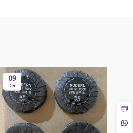
09
Dec