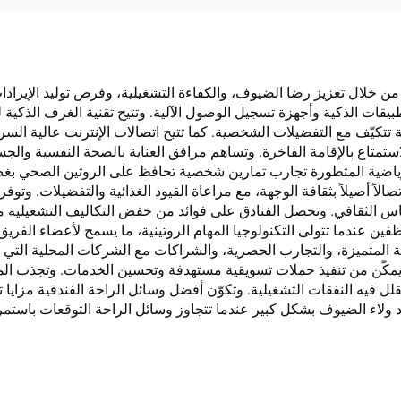
 من خلال تعزيز رضا الضيوف، والكفاءة التشغيلية، وفرص توليد الإيرا
يقات الذكية وأجهزة تسجيل الوصول الآلية. وتتيح تقنية الغرف الذكية ل
هية تتكيّف مع التفضيلات الشخصية. كما تتيح اتصالات الإنترنت عالية 
استمتاع بالإقامة الفاخرة. وتساهم مرافق العناية بالصحة النفسية وال
 الرياضية المتطورة تجارب تمارين شخصية تحافظ على الروتين الصحي بغض
تصالاً أصيلاً بثقافة الوجهة، مع مراعاة القيود الغذائية والتفضيلات. و
س الثقافي. وتحصل الفنادق على فوائد من خفض التكاليف التشغيلية من 
وظفين عندما تتولى التكنولوجيا المهام الروتينية، ما يسمح لأعضاء الف
 المتميزة، والتجارب الحصرية، والشراكات مع الشركات المحلية التي تحقق
كّن من تنفيذ حملات تسويقية مستهدفة وتحسين الخدمات. وتجذب المباد
تقلل فيه النفقات التشغيلية. وتكوّن أفضل وسائل الراحة الفندقية مزايا 
اد ولاء الضيوف بشكل كبير عندما تتجاوز وسائل الراحة التوقعات باس