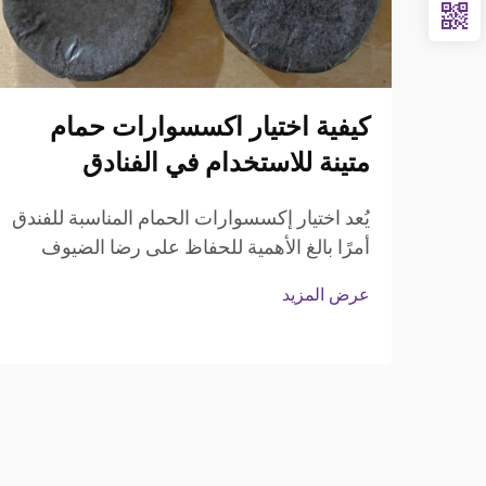
كيفية اختيار اكسسوارات حمام
متينة للاستخدام في الفنادق
يُعد اختيار إكسسوارات الحمام المناسبة للفندق
أمرًا بالغ الأهمية للحفاظ على رضا الضيوف
والكفاءة التشغيلية في قطاع الضيافة. ويواجه
عرض المزيد
مديرو الفنادق والمهنيون المسؤولون عن
المشتريات تحدي تحقيق التوازن بين المتانة
والجماليات، ...