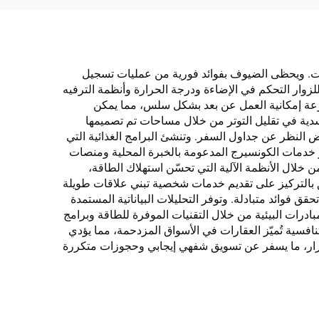
دات. ويحظى الضيوف بفوائد فورية من عمليات تسجيل
لزوار التحكم في الإضاءة ودرجة الحرارة وأنظمة الترفيه
السرعة إمكانية العمل عن بعد بشكل سلس، مما يمكن
جسدية في تقليل التوتر من خلال مساحات تم تصميمها
 النظر عن جداول السفر. وتنشئ البرامج الغذائية التي
توفر خدمات الكونسيرج المدعومة بالخبرة المحلية ومنصات
خلال الأنظمة الآلية التي تحسّن استهلاك الطاقة،
ريق بالتركيز على تقديم خدمات شخصية تبني علاقات طويلة
 فوائد متبادلة. وتوفر التحليلات البياناتية المستمدة
رات البيئية من خلال التقنيات الموفرة للطاقة وبرامج
تنافسية تُميّز العقارات في الأسواق المزدحمة، مما يؤدي
تمرار، ما يسفر عن تسويق شفهي إيجابي وحجوزات متكررة