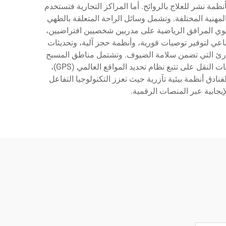
ة نشر للعلاج بالروائح. أما المراكز التجارية فتستخدم
لمهنية المختلفة. وتشمل وسائل الراحة المتعلقة بالطهي
توي المرافق الرياضية على مدربين شخصيين افتراضيين،
ناعي لتوفير توصيات فورية، وأنظمة حجز آلية، وتحديثات
طوارئ التي تضمن سلامة الضيوف. وتشتمل مناطق المسبح
على أنظمة صوتية تحت الماء، وتكنولوجيا تنظيم درجة الحرارة، وأنظمة صيانة آلية تحافظ على جودة المياه المثلى. وتعتمد خدمات النقل على تتبع نظام تحديد المواقع العالمي (GPS)،
ق أنظمة بيئية تآزرية حيث تعزز التكنولوجيا التفاعل
إيجابية عبر المنصات الرقمية.