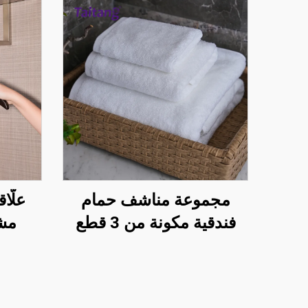
مجموعة مناشف حمام
علّا
فندقية مكونة من 3 قطع
مشب
حسب الطلب، من القطن
مخص
الأبيض بتصميم بلاتيني بوزن
ال
500 غرام/م² و600 غرام/