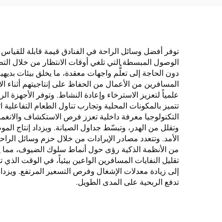
م²، مناسبة للإقامة الفاخرة
توفر أفضل وسائل الراحة في الفنادق قيمة قابلة للقياس
الوصول المبسطة التي تلغي أوقات الانتظار من خلال التطب
دون الحاجة إلى تعلُّم واجهات معقدة، ما يخلق بيئات بدي
المسافرين من الأعمال من الحفاظ على إنتاجيتهم أثناء ال
علمياً لتعزيز الاسترخاء وإعادة النشاط. وتوفر الأجهزة
تتميز بالمكونات المحلية وتجارب تناول الطعام التفاعلية ا
التكنولوجيا معرفة داخلية تعزز فرص الاستكشاف والانغما
وتقلل من الهدر، وتبسّط جداول الصيانة. ويزداد إنتاج الم
الأمد. وتتعدد مصادر الإيرادات من خلال حزم وسائل الراحة
من الأنظمة الذكية رؤى حول أنماط سلوك الضيوف، مما يم
تقليل النفايات المسافرين الواعين بيئياً، في الوقت الذي 
إلى زيادة معدلات الإشغال وفرص التسعير المرتفع. ويزد
تدفع الربحية على المدى الطويل.