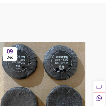
09
Dec