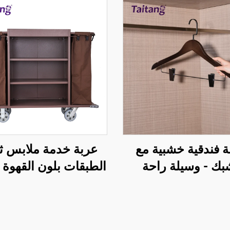
قة فندقية خشبية مع
عربة خدمة ملابس ثلا
ك - وسيلة راحة
الطبقات بلون القهوة
صة واحدة لغرف
الضيوف في الفناد
ضيوف في الفندق