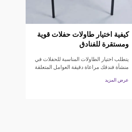
كيفية اختيار طاولات حفلات قوية
درجا
ومستقرة للفنادق
غير 
تعرف
يتطلب اختيار الطاولات المناسبة للحفلات في
منشأة فندقك مراعاة دقيقة العوامل المتعلقة
إن فه
بالمتانة، والوظيفية، وجاذبية التصميم. يجب
القاب
عرض المزيد
على مديري الفنادق وأخصائي المشتريات
الذين
عرض ا
تقييم عوامل متعددة لضمان أن استثمارهم...
توازن
وتؤثر
مباشر