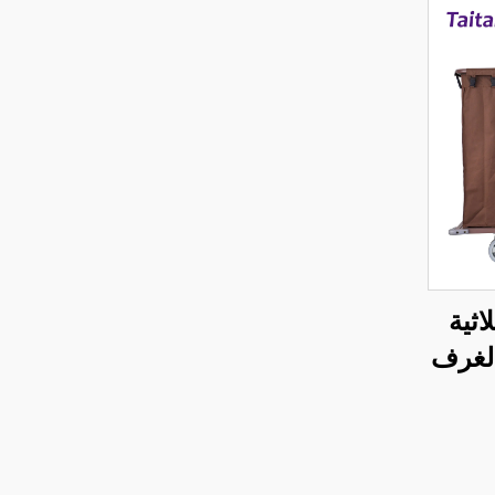
ثية
 لغرف
ق