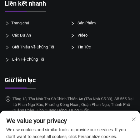
Liên kết nhanh
Trang chủ
Sản Phẩm
Các Dự Án
Video
Giới Thiệu Về Chúng Tôi
Tin Tức
Liên Hệ Chúng Tôi
Giữ liên lạc
Tầng 13, Tòa Nhà Trụ Sở Chính Thiên An (Tòa Nhà Số 30), Số 555 Đại
Lộ Phan Ngư Bắc, Phường Đông Hoàn, Quận Phan Ngư, Thành Phố
Quảng Châu, Tỉnh Quảng Đông, Trung Quốc
We value your privacy
+86-18924068214
We use cookies and similar tools to provide our services. If you
[email protected]
don't want to accept all cookies, click Personalize cookies.