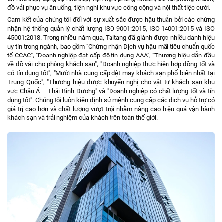
đồ vải phục vụ ăn uống, tiện nghi khu vực công cộng và nội thất tiệc cưới.
Cam kết của chúng tôi đối với sự xuất sắc được hậu thuẫn bởi các chứng
nhận hệ thống quản lý chất lượng ISO 9001:2015, ISO 14001:2015 và ISO
45001:2018. Trong nhiều năm qua, Taitang đã giành được nhiều danh hiệu
uy tín trong ngành, bao gồm "Chứng nhận Dịch vụ hậu mãi tiêu chuẩn quốc
tế CCAC", "Doanh nghiệp đạt cấp độ tín dụng AAA", "Thương hiệu dẫn đầu
về đồ vải cho phòng khách sạn", "Doanh nghiệp thực hiện hợp đồng tốt và
có tín dụng tốt", "Mười nhà cung cấp dệt may khách sạn phổ biến nhất tại
Trung Quốc", "Thương hiệu được khuyến nghị cho vật tư khách sạn khu
vực Châu Á – Thái Bình Dương" và "Doanh nghiệp có chất lượng tốt và tín
dụng tốt". Chúng tôi luôn kiên định sứ mệnh cung cấp các dịch vụ hỗ trợ có
giá trị cao hơn và chất lượng vượt trội nhằm nâng cao hiệu quả vận hành
khách sạn và trải nghiệm của khách trên toàn thế giới.