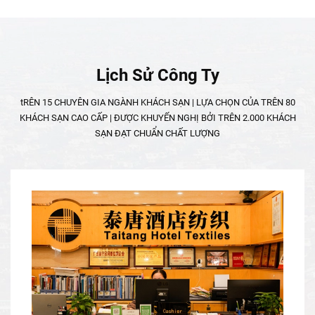
Lịch Sử Công Ty
tRÊN 15 CHUYÊN GIA NGÀNH KHÁCH SẠN | LỰA CHỌN CỦA TRÊN 80
KHÁCH SẠN CAO CẤP | ĐƯỢC KHUYẾN NGHỊ BỞI TRÊN 2.000 KHÁCH
SẠN ĐẠT CHUẨN CHẤT LƯỢNG