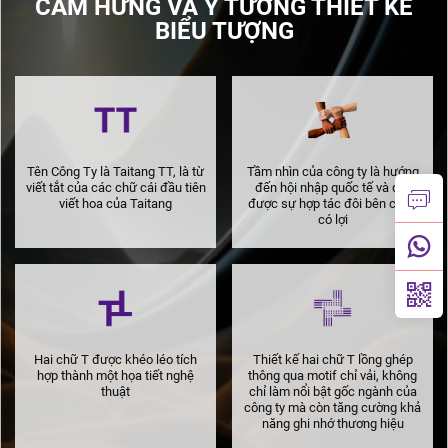
CẢM HỨNG VÀ Ý TƯỞNG THIẾT KẾ
BIỂU TƯỢNG
Tên Công Ty là Taitang TT, là từ
Tầm nhìn của công ty là hướng
viết tắt của các chữ cái đầu tiên
đến hội nhập quốc tế và đạt
viết hoa của Taitang
được sự hợp tác đôi bên cùng
có lợi
Hai chữ T được khéo léo tích
Thiết kế hai chữ T lồng ghép
hợp thành một họa tiết nghệ
thông qua motif chỉ vải, không
thuật
chỉ làm nổi bật gốc ngành của
công ty mà còn tăng cường khả
năng ghi nhớ thương hiệu