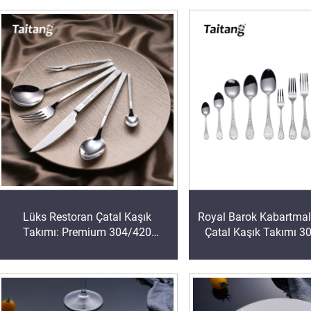
Lüks Restoran Çatal Kaşık
Royal Barok Kabartmal
Takımı: Premium 304/420
Çatal Kaşık Takımı 3
Paslanmaz Çelik Çatal Kaşık, 5
Çelik Lüks Çatal Kaşık
Yıldızlı Otel ve İnce Lezzetli
Kraliyet Tarzı Masa Ak
Yemekler İçin