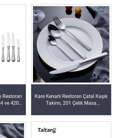
ı Restoran
Kare Kenarlı Restoran Çatal Kaşık
04 ve 420
Takımı, 201 Çelik Masa
 Takımı ve
Aksesuarları ve Servis Çatal Kaşık
sesuarları
Takımı, Otel ve Lüks Salonlar İçin