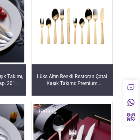
şık Takımı,
Lüks Altın Renkli Restoran Çatal
Sap, 201
Kaşık Takımı: Premium
Kaşık, Otel
Paslanmaz Çelik Çatal Kaşık, 5
ları İçin
Yıldızlı Otel ve İnce Mutfak
Şölenleri İçin