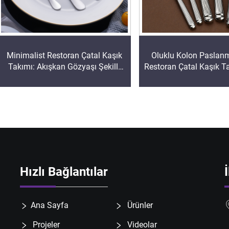
Minimalist Restoran Çatal Kaşık
Oluklu Kolon Paslanm
Takımı: Akışkan Gözyaşı Şekilli
Restoran Çatal Kaşık T
Otel Çatal Kaşık Koleksiyonu,
Otel Çatal Kaşık Kole
Premium Çelik Çatal Kaşık
Ticari Hizmetler İçin Ç
Takımı, Restoran Malzemesi
Çeliği
Hızlı Bağlantılar
Ana Sayfa
Ürünler
Projeler
Videolar