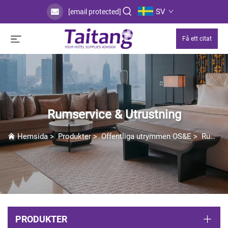
SV
[email protected]
Få ett citat
Rumservice & Utrustning
Hemsida
>
Produkter
>
Offentliga utrymmen OS&E
>
Rumservice & Utrustning
PRODUKTER