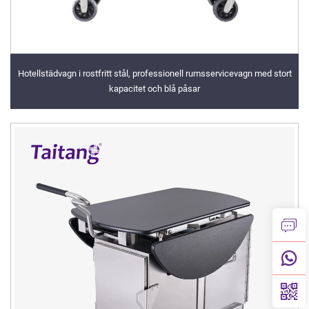
Hotellstädvagn i rostfritt stål, professionell rumsservicevagn med stort
kapacitet och blå påsar