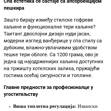
Спа естетика се састаје са апсорбенцијом
пешкира
Зашто бирају између стилске гофреве
хаљине и функционалне тери хаљине?
Таитанг двослојни дизајн нуди јасан,
модерни изглед ванђерице у спа стилу са
дубоким, влажно-увлачивим удобством
тешке тери облоге. Са 1200 грама, ово је
једна од најодрженијих хаљина доступних
на тржишту хотелских залиха, пружајући
гостима осећај сигурности и топлине.
Главне предности за професионалце у
угоститељству
Виша топлотна регулација:
Извански