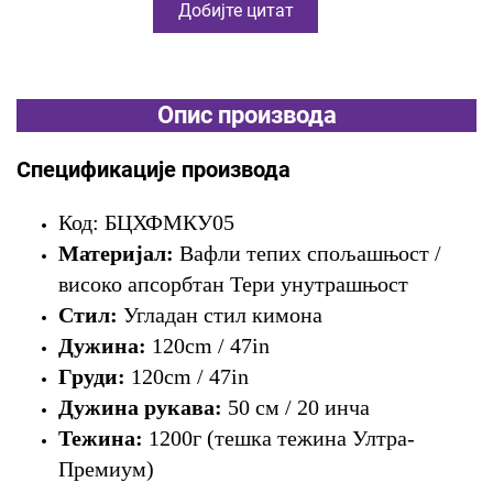
Добијте цитат
Опис производа
Спецификације производа
Код: БЦХФМКУ05
Материјал:
Вафли тепих спољашњост /
високо апсорбтан Тери унутрашњост
Стил:
Угладан стил кимона
Дужина:
120cm / 47in
Груди:
120cm / 47in
Дужина рукава:
50 см / 20 инча
Тежина:
1200г (тешка тежина Ултра-
Премиум)