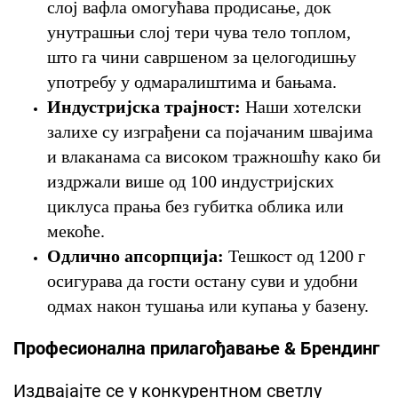
слој вафла омогућава продисање, док
унутрашњи слој тери чува тело топлом,
што га чини савршеном за целогодишњу
употребу у одмаралиштима и бањама.
Индустријска трајност:
Наши хотелски
залихе су изграђени са појачаним швајима
и влаканама са високом тражношћу како би
издржали више од 100 индустријских
циклуса прања без губитка облика или
мекоће.
Одлично апсорпција:
Тешкост од 1200 г
осигурава да гости остану суви и удобни
одмах након тушања или купања у базену.
Професионална прилагођавање & Брендинг
Издвајајте се у конкурентном светлу