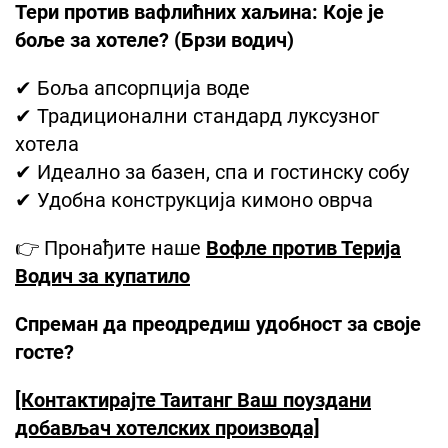
Тери против вафлићних хаљина: Које је
боље за хотеле? (Брзи водич)
✔ Боља апсорпција воде
✔ Традиционални стандард луксузног
хотела
✔ Идеално за базен, спа и гостинску собу
✔ Удобна конструкција кимоно оврча
👉 Пронађите наше
Вофле против Терија
Водич за купатило
Спреман да преодредиш удобност за своје
госте?
[Контактирајте Таитанг Ваш поуздани
добављач хотелских производа]