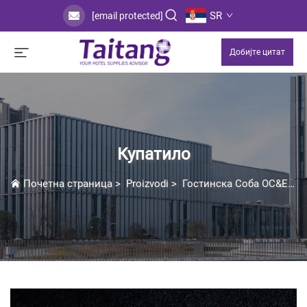
SR
[email protected]
Добијте цитат
Купатило
Почетна страница
>
Proizvodi
>
Гостинска Соба ОС&Е
>