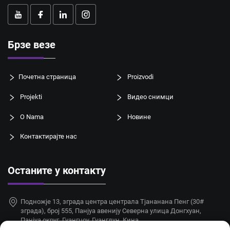
Брзе везе
Почетна страница
Proizvodi
Projekti
Видео снимци
O Nama
Новине
Контактирајте нас
Останите у контакту
Подножје 13, зграда центра централа Тјананана Пенг (30#
зграда), број 555, Панјуа авенију Северна улица Донгхуан,
Панјуа округ, Гуангџоу, Гуангдун, Кина