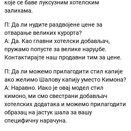
које се баве луксузним хотелским
залихама.
П: Да ли нудите раздвојене цене за
отварање великих курорта?
А: Да. Као главни хотелски добављач,
пружамо попусте за велике наруџбе.
Контактирајте наш продавни тим за цене.
П: Да ли можемо прилагодити стил капије
ако желимо Шалову капију уместо Кимона?
А: Наравно. Иако је овај модел стил
кимоно, ми смо свестрани добављач
хотелских додатака и можемо прилагодити
образац на јастук шала за вашу
специфичну нарачуна.