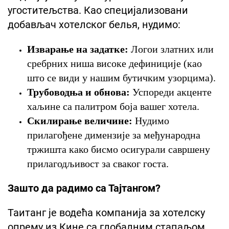
угоститељства. Као специјализовани
добављач хотелског белья, нудимо:
Изварање на задатке:
Логои златних или
сребрних ниша високе дефиниције (као
што се види у нашим бутичким узорцима).
Трубоводња и обнова:
Успореди акценте
хаљине са палитром боја вашег хотела.
Скилирање величине:
Нудимо
прилагођене димензије за међународна
тржишта како бисмо осигурали савршену
прилагодљивост за сваког госта.
Зашто да радимо са Тајтангом?
Таитанг је водећа компанија за хотелску
опрему из Кине са глобалним стапаљом.