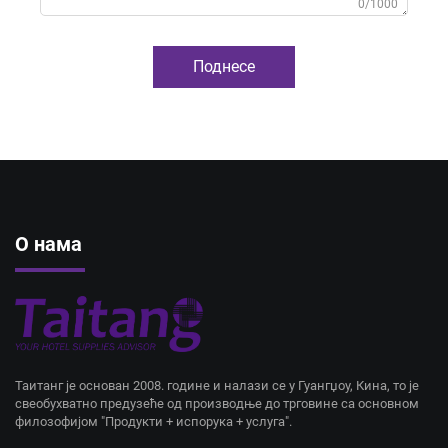
0/1000
Поднесе
О нама
Таитанг је основан 2008. године и налази се у Гуангџоу, Кина, то је
свеобухватно предузеће од производње до трговине са основном
филозофијом "Продукти + испорука + услуга".