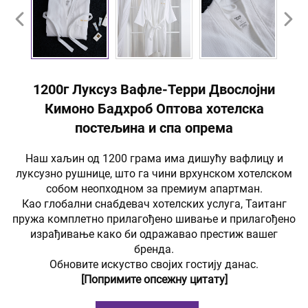
1200г Луксуз Вафле-Терри Двослојни
Кимоно Бадхроб Оптова хотелска
постељина и спа опрема
Наш хаљин од 1200 грама има дишућу вафлицу и
луксузно рушнице, што га чини врхунском хотелском
собом неопходном за премиум апартман.
Као глобални снабдевач хотелских услуга, Таитанг
пружа комплетно прилагођено шивање и прилагођено
израђивање како би одражавао престиж вашег
бренда.
Обновите искуство својих гостију данас.
[Попримите опсежну цитату]