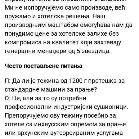
Ми не испоручујемо само производе, већ
пружамо и хотелска решења. Наш
производњим маштабом омогућава нам да
понудимо цене за хотелске залихе без
компромиса на квалитет који захтевају
генерални менаџери од 5 звездица.
Често постављене питања
П: Да ли је тежина од 1200 г претешка за
стандардне машини за прање?
О: Не, али за то су потребни
професионални индустријски сушионици.
Препоручујемо ову тежину посебно за
хотеле са инхаусским опремом за прање
или врхунским аутсорсираним услугама