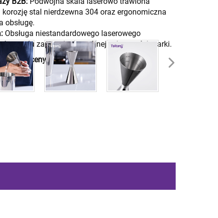
aży B2B:
Podwójna skala laserowo trawiona
a korozję stal nierdzewna 304 oraz ergonomiczna
a obsługę.
a:
Obsługa niestandardowego laserowego
elu w celu zapewnienia spójnej tożsamości marki.
y uzyskać ceny hurtowe]