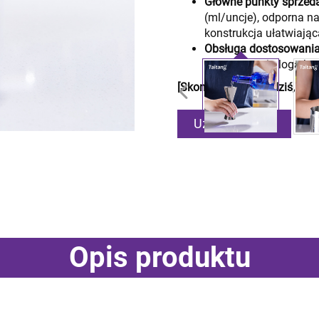
Główne punkty sprzed
(ml/uncje), odporna n
konstrukcja ułatwiając
Obsługa dostosowani
grawerowania loga hot
[Skontaktuj się już dziś, ab
Uzyskaj ofertę
Opis produktu