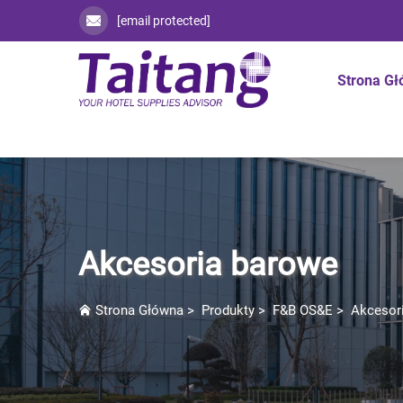
[email protected]
Strona G
Akcesoria barowe
Strona Główna
>
Produkty
>
F&B OS&E
>
Akcesor