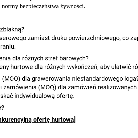
e normy bezpieczeństwa żywności.
zblakną?
aserowego zamiast druku powierzchniowego, co zap
raniu.
ia dla różnych stref barowych?
ny hurtowe dla różnych wykończeń, aby ułatwić ró
ia (MOQ) dla grawerowania niestandardowego loga
ci zamówienia (MOQ) dla zamówień realizowanych 
kać indywidualową ofertę.
e?
nkurencyjną ofertę hurtową]