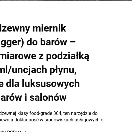
dzewny miernik
igger) do barów –
miarowe z podziałką
l/uncjach płynu,
e dla luksusowych
arów i salonów
dzewnej klasy food-grade 304, ten narzędzie do
apewnia dokładność w środowiskach usługowych o