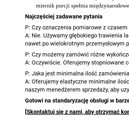
miernik porcji spełnia międzynarodow
Najczęściej zadawane pytania
P: Czy oznaczenia pomiarowe z czasem 
A: Nie. Używamy głębokiego trawienia l
nawet po wielokrotnym przemysłowym p
P: Czy możemy zamówić różne wykończen
A: Oczywiście. Oferujemy stopniowane ce
P: Jaka jest minimalna ilość zamówien
A: Oferujemy elastyczne minimalne iloś
naszym menedżerem sprzedaży, aby uzys
Gotowi na standaryzację obsługi w barz
[Skontaktuj się z nami, aby otrzymać ko