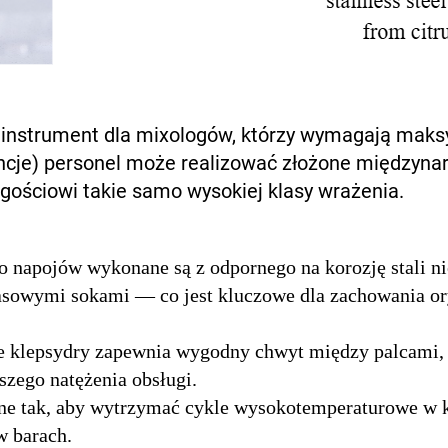
y instrument dla mixologów, którzy wymagają maks
cje) personel może realizować złożone międzynar
ościowi takie samo wysokiej klasy wrażenia.
o napojów wykonane są z odpornego na korozję stali ni
kwasowymi sokami — co jest kluczowe dla zachowania o
ie klepsydry zapewnia wygodny chwyt między palcami,
zego natężenia obsługi.
ne tak, aby wytrzymać cykle wysokotemperaturowe w k
w barach.