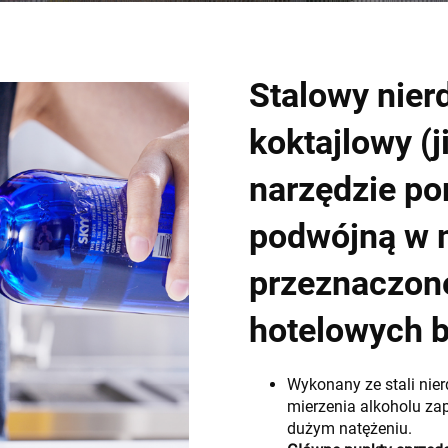
Stalowy nier
koktajlowy (j
narzędzie po
podwójną w m
przeznaczon
hotelowych b
Wykonany ze stali nier
mierzenia alkoholu z
dużym natężeniu.