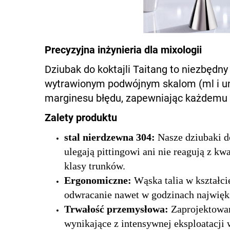
Precyzyjna inżynieria dla mixologii
Dziubak do koktajli Taitang to niezbędn
wytrawionym podwójnym skalom (ml i un
marginesu błędu, zapewniając każdemu g
Zalety produktu
stal nierdzewna 304:
Nasze dziubaki d
ulegają pittingowi ani nie reagują z 
klasy trunków.
Ergonomiczne:
Wąska talia w kształc
odwracanie nawet w godzinach najwięks
Trwałość przemysłowa:
Zaprojektowa
wynikające z intensywnej eksploatacji 