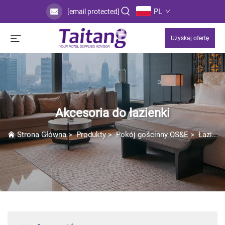
PL
[email protected]
Uzyskaj ofertę
Akcesoria do łazienki
Strona Główna
>
Produkty
>
Pokój gościnny OS&E
>
Łazienka