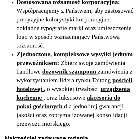
Dostosowana tożsamość korporacyjna:
Współpracujemy z Państwem, aby zastosować
precyzyjne kolorystyki korporacyjne,
dokładne typografie marki oraz umieszczenie
logo w sposób wzmacniający Państwową
tożsamość.
Zjednoczone, kompleksowe wysyłki jednym
przewoźnikiem:
Zbierz swoje zamówienia
handlowe
dozownik szamponu
zamówienia z
wykorzystaniem lidera rynku Taitang
pościeli
hotelowej
, o wysokiej trwałości
urządzenia
kuchenne
, oraz luksusowe
akcesoria do
pokoi gościnnych
dla jednolitej gwarancji
jakości oraz zoptymalizowanej konsolidacji
przewozu morskiego.
Najczęściej zadawane pytania