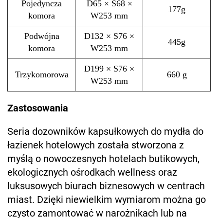
Pojedyncza
D65 × S68 ×
177g
komora
W253 mm
Podwójna
D132 × S76 ×
445g
komora
W253 mm
D199 × S76 ×
Trzykomorowa
660 g
W253 mm
Zastosowania
Seria dozowników kapsułkowych do mydła do
łazienek hotelowych została stworzona z
myślą o nowoczesnych hotelach butikowych,
ekologicznych ośrodkach wellness oraz
luksusowych biurach biznesowych w centrach
miast. Dzięki niewielkim wymiarom można go
czysto zamontować w narożnikach lub na