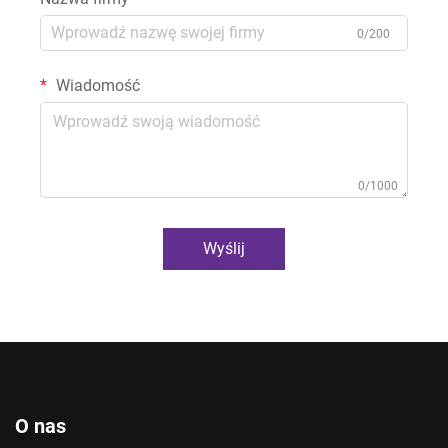
0/200
Wiadomość
0/1000
Wyślij
O nas