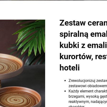
Zestaw ceram
spiralną ema
kubki z emal
kurortów, res
hoteli
Zrewolucjonizuj zesta
zestawowi obiadowemu 
Każdy element charakt
brzegami, wysoką gęst
reaktywnym, nadający
charakter.