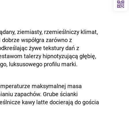
any, ziemiasty, rzemieślniczy klimat,
al dobrze współgra zarówno z
dkreślając żywe tekstury dań z
estawom talerzy hipnotyzującą głębię,
go, luksusowego profilu marki.
 temperaturze maksymalnej masa
ianiu zapachów. Grube ścianki
ślnicze kawy latte docierają do gościa