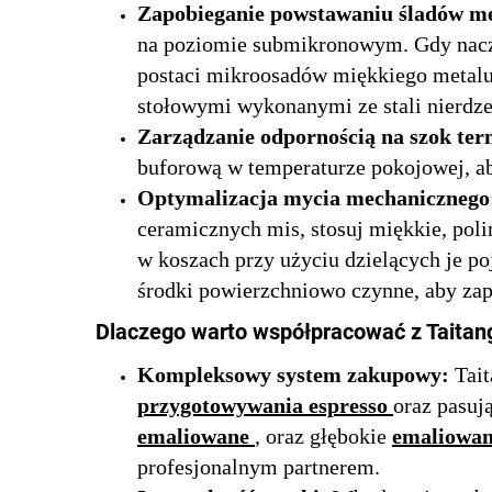
Zapobieganie powstawaniu śladów m
na poziomie submikronowym. Gdy naczyni
postaci mikroosadów miękkiego metalu
stołowymi wykonanymi ze stali nierdze
Zarządzanie odpornością na szok te
buforową w temperaturze pokojowej, ab
Optymalizacja mycia mechaniczneg
ceramicznych mis, stosuj miękkie, pol
w koszach przy użyciu dzielących je p
środki powierzchniowo czynne, aby zap
Dlaczego warto współpracować z Taitan
Kompleksowy system zakupowy:
Tai
przygotowywania espresso
oraz pasuj
emaliowane
, oraz głębokie
emaliowan
profesjonalnym partnerem.