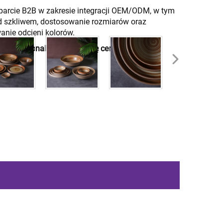
arcie B2B w zakresie integracji OEM/ODM, w tym
d szkliwem, dostosowanie rozmiarów oraz
nie odcieni kolorów.
ymać spersonalizowaną ofertę cenową]