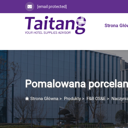
[email protected]
Strona Gł
Pomalowana porcela
Strona Główna
>
Produkty
>
F&B OS&E
>
Naczyni