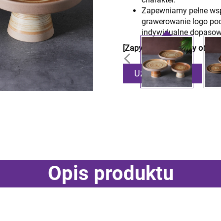
Zapewniamy pełne wsp
grawerowanie logo po
indywidualne dopasowa
[Zapytaj już dziś, aby otrz
Uzyskaj ofertę
Opis produktu