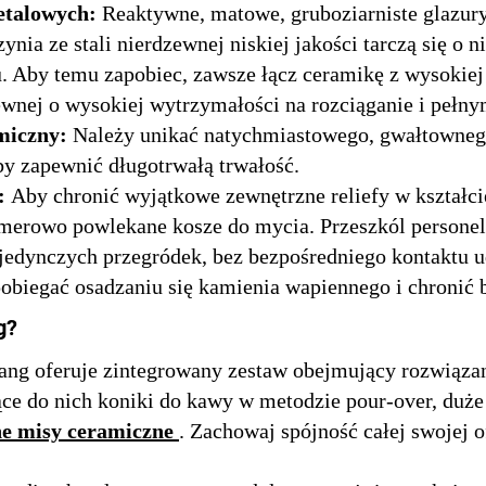
etalowych:
Reaktywne, matowe, gruboziarniste glazur
a ze stali nierdzewnej niskiej jakości tarczą się o n
. Aby temu zapobiec, zawsze łącz ceramikę z wysokie
wnej o wysokiej wytrzymałości na rozciąganie i pełn
rmiczny:
Należy unikać natychmiastowego, gwałtownego
y zapewnić długotrwałą trwałość.
o:
Aby chronić wyjątkowe zewnętrzne reliefy w kształci
imerowo powlekane kosze do mycia. Przeszkól personel
ojedynczych przegródek, bez bezpośredniego kontaktu 
obiegać osadzaniu się kamienia wapiennego i chronić 
g?
tang oferuje zintegrowany zestaw obejmujący rozwiąz
ące do nich koniki do kawy w metodzie pour-over, duż
e misy ceramiczne
. Zachowaj spójność całej swojej 