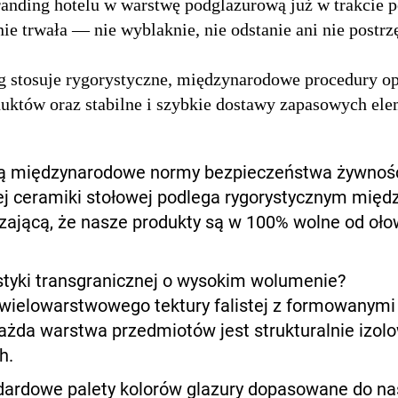
ding hotelu w warstwę podglazurową już w trakcie p
nie trwała — nie wyblaknie, nie odstanie ani nie postr
g stosuje rygorystyczne, międzynarodowe procedury o
uktów oraz stabilne i szybkie dostawy zapasowych elem
ają międzynarodowe normy bezpieczeństwa żywnoś
zej ceramiki stołowej podlega rygorystycznym m
ającą, że nasze produkty są w 100% wolne od ołow
istyki transgranicznej o wysokim wolumenie?
ielowarstwowego tektury falistej z formowanymi 
żda warstwa przedmiotów jest strukturalnie izol
h.
dardowe palety kolorów glazury dopasowane do na