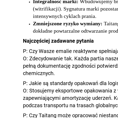
Integralność marki:
Wbudowujemy bran
(witrifikacji). Sygnatura marki pozosta
intensywnych cyklach prania.
Zmniejszone ryzyko wymiany:
Taitan
dokładne powtarzalne odtwarzanie prod
Najczęściej zadawane pytania
P: Czy Wasze emalie reaktywne spełni
O: Zdecydowanie tak. Każda partia nas
pełną dokumentację zgodności potwierdz
chemicznych.
P: Jakie są standardy opakowań dla log
O: Stosujemy eksportowe opakowania z w
zapewniającymi amortyzację uderzeń. Ka
podczas transportu na trasach globalnyc
P: Czy Taitang może opracować niestan