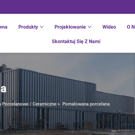
ówna
Produkty
Projektowanie
Wideo
O N
Skontaktuj Się Z Nami
na
a Porcelanowe / Ceramiczne
>
Pomalowana porcelana