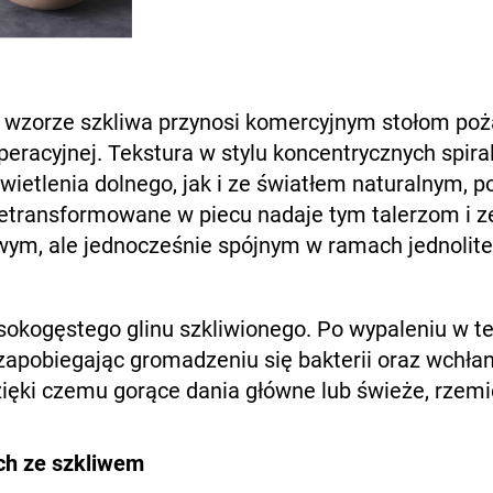
 wzorze szkliwa przynosi komercyjnym stołom pożąd
peracyjnej. Tekstura w stylu koncentrycznych spir
etlenia dolnego, jak i ze światłem naturalnym, po
rzetransformowane w piecu nadaje tym talerzom i z
wym, ale jednocześnie spójnym w ramach jednolite
wysokogęstego glinu szkliwionego. Po wypaleniu w
apobiegając gromadzeniu się bakterii oraz wchłan
zięki czemu gorące dania główne lub świeże, rzemie
ch ze szkliwem