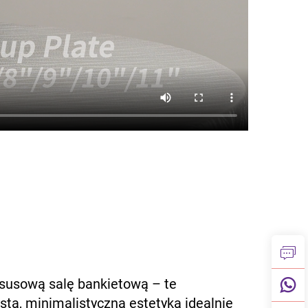
ksusową salę bankietową – te
sta, minimalistyczna estetyka idealnie