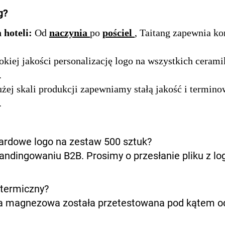
g?
 hoteli:
Od
naczynia
po
pościel
, Taitang zapewnia 
kiej jakości personalizację logo na wszystkich ceram
.
użej skali produkcji zapewniamy stałą jakość i termi
.
rdowe logo na zestaw 500 sztuk?
randingowaniu B2B. Prosimy o przesłanie pliku z l
 termiczny?
na magnezowa została przetestowana pod kątem o