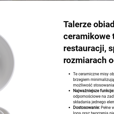
Talerze obia
ceramikowe ta
restauracji,
rozmiarach od
Te ceramiczne misy o
brzegiem minimalizuj
możliwość stosowania 
Najważniejsze funkcje
odpornościowe na zadr
składania jednego ele
Dostosowanie:
Pełne 
loga oraz tworzenia n