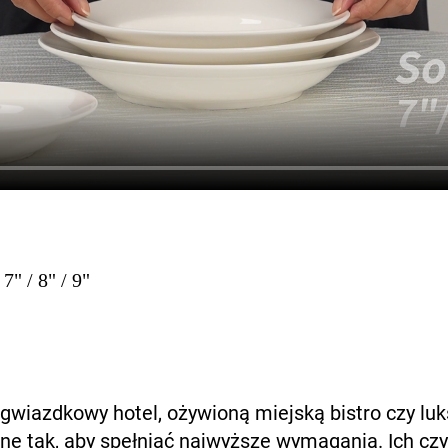
 7" / 8" / 9"
ogwiazdkowy hotel, ożywioną miejską bistro czy lu
ne tak, aby spełniać najwyższe wymagania. Ich czy