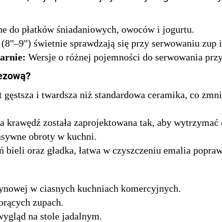
ne do płatków śniadaniowych, owoców i jogurtu.
(8"–9") świetnie sprawdzają się przy serwowaniu zup i 
iarnie:
Wersje o różnej pojemności do serwowania przy
nezową?
 gęstsza i twardsza niż standardowa ceramika, co zm
a krawędź została zaprojektowana tak, aby wytrzymać
nsywne obroty w kuchni.
 bieli oraz gładka, łatwa w czyszczeniu emalia popraw
zynowej w ciasnych kuchniach komercyjnych.
orących zupach.
wygląd na stole jadalnym.