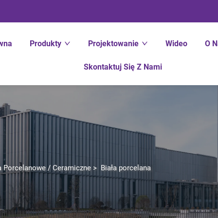
ówna
Produkty
Projektowanie
Wideo
O N
Skontaktuj Się Z Nami
a Porcelanowe / Ceramiczne
>
Biała porcelana