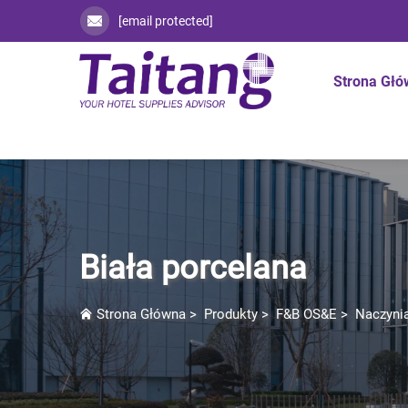
[email protected]
Strona Gł
Biała porcelana
Strona Główna
>
Produkty
>
F&B OS&E
>
Naczyni