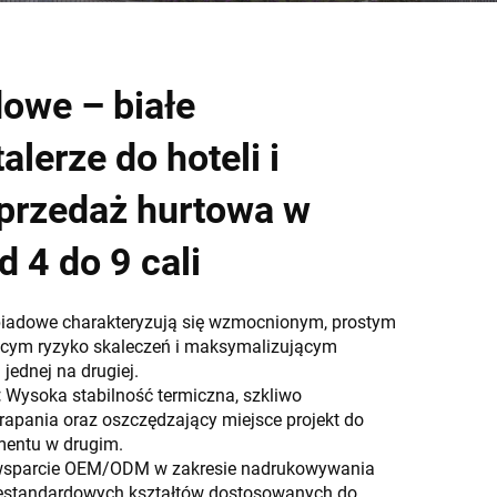
dowe – białe
lerze do hoteli i
 sprzedaż hurtowa w
 4 do 9 cali
biadowe charakteryzują się wzmocnionym, prostym
ącym ryzyko skaleczeń i maksymalizującym
jednej na drugiej.
:
Wysoka stabilność termiczna, szkliwo
apania oraz oszczędzający miejsce projekt do
mentu w drugim.
wsparcie OEM/ODM w zakresie nadrukowywania
iestandardowych kształtów dostosowanych do