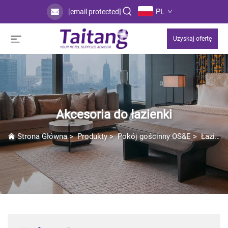
PL
[email protected]
Uzyskaj ofertę
Akcesoria do łazienki
Strona Główna
>
Produkty
>
Pokój gościnny OS&E
>
Łazienka