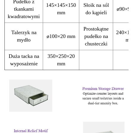
Pudełko z
145×145×150
Słoik na sól
tkankami
ø90×9
mm
do kąpieli
kwadratowymi
Prostokątne
Talerzyk na
240×12
ø100×20 mm
pudełko na
mydło
m
chusteczki
Duża tacka na
350×250×20
wyposażenie
mm