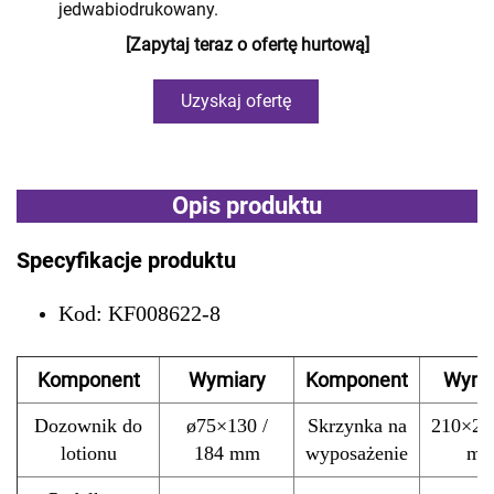
jedwabiodrukowany.
[Zapytaj teraz o ofertę hurtową]
Uzyskaj ofertę
Opis produktu
Specyfikacje produktu
Kod: KF008622-8
Komponent
Wymiary
Komponent
Wymi
Dozownik do
ø75×130 /
Skrzynka na
210×26
lotionu
184 mm
wyposażenie
m