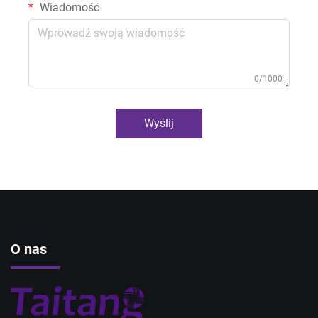
Wiadomość
0/1000
Wyślij
O nas