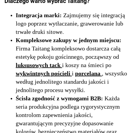
Dlaczego warto wybrać Taitang?
Integracja marki:
Zajmujemy się integracją
logo poprzez wytłaczanie, grawerowanie lub
trwałe druki sitowe.
Kompleksowe zakupy w jednym miejscu:
Firma Taitang kompleksowo dostarcza całą
estetykę pokoju gościnnego, począwszy od
luksusowych tack
i koszy na śmieci po
wykwintnych pościeli
i
porcelana
, wszystko
według jednolitego standardu jakości i
jednolitego procesu wysyłki.
Ścisła zgodność z wymogami B2B:
Każda
seria produkcyjna podlega rygorystycznym
kontrolom zapewnienia jakości,
gwarantującym precyzyjne dopasowanie
kolorów, bezpieczeństwo materiałów oraz