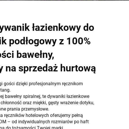
ywanik łazienkowy do
nik podłogowy z 100%
ości bawełny,
y na sprzedaż hurtową
i gości dzięki profesjonalnym ręcznikom
tang.
 bawełny spiralnej, te dywaniki łazienkowe
chłonność oraz miękki, gęsty wrażenie dotyku,
wne prania przemysłowe.
a ręczników hotelowych oferujemy pełną
DM – od indywidualnych rozmiarów po haft
ną do tożsamości Twojej marki.