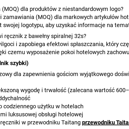
ia (MOQ) dla produktów z niestandardowym logo?
ści zamawiania (MOQ) dla markowych artykułów ho
kt swojej logotypu, aby uzyskać informacje na tem
i ręcznik z bawełny spiralnej 32s?
ilgoci i zapobiega efektowi spłaszczania, który c
ięki czemu wyposażenie pokoi hotelowych zachowu
nik szybki)
czowy dla zapewnienia gościom wyjątkowego doświ
kszoną wygodę i trwałość (zalecana wartość 600
ddychalność
o codziennego użytku w hotelach
mi luksusowej obsługi hotelowej
 ręczniki w przewodniku Taitang
przewodniku Tait