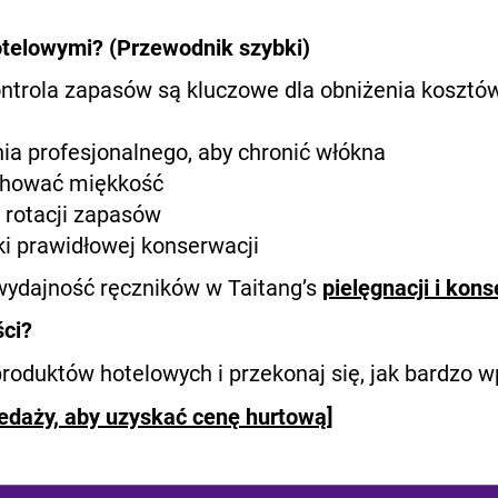
otelowymi? (Przewodnik szybki)
ntrola zapasów są kluczowe dla obniżenia kosztów
ia profesjonalnego, aby chronić włókna
achować miękkość
rotacji zapasów
i prawidłowej konserwacji
 wydajność ręczników w Taitang’s
pielęgnacji i kon
ści?
roduktów hotelowych i przekonaj się, jak bardzo w
edaży, aby uzyskać cenę hurtową]