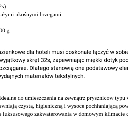
2s)
rwałymi ukośnymi brzegami
400 g
ienkowe dla hoteli musi doskonale łączyć w sobie
wyjątkowy skręt 32s, zapewniając miękki dotyk p
rozciąganie. Dlatego stanowią one podstawowy el
ydajnych materiałów tekstylnych.
Idealne do umieszczenia na zewnątrz pryszniców typu 
wniają czystą, higieniczną i wysoce pochłaniającą pow
 luksusowego zakwaterowania w domowym klimacie d