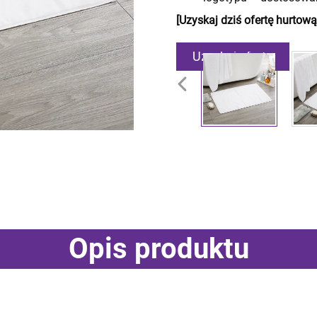
[Uzyskaj dziś ofertę hurtową
Uzyskaj ofertę
Opis produktu