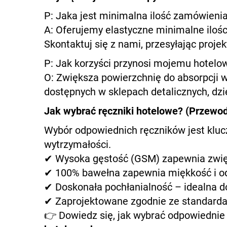
P: Jaka jest minimalna ilość zamówien
A: Oferujemy elastyczne minimalne ilo
Skontaktuj się z nami, przesyłając proje
P: Jak korzyści przynosi mojemu hotelow
O: Zwiększa powierzchnię do absorpcji w
dostępnych w sklepach detalicznych, dz
Jak wybrać ręczniki hotelowe? (Przewod
Wybór odpowiednich ręczników jest klu
wytrzymałości.
✔ Wysoka gęstość (GSM) zapewnia zwię
✔ 100% bawełna zapewnia miękkość i o
✔ Doskonała pochłanialność – idealna d
✔ Zaprojektowane zgodnie ze standarda
👉 Dowiedz się, jak wybrać odpowiednie