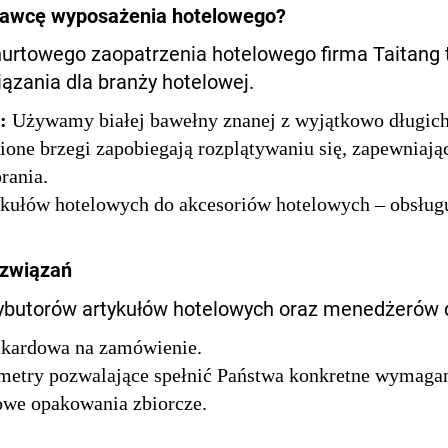
stawcę wyposażenia hotelowego?
hurtowego zaopatrzenia hotelowego firma Taitang t
ązania dla branży hotelowej.
a:
Używamy białej bawełny znanej z wyjątkowo długich 
ne brzegi zapobiegają rozplątywaniu się, zapewniają
rania.
kułów hotelowych do akcesoriów hotelowych – obsługu
ozwiązań
rybutorów artykułów hotelowych oraz menedżerów 
akardowa na zamówienie.
etry pozwalające spełnić Państwa konkretne wymaga
owe opakowania zbiorcze.