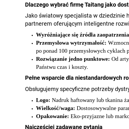
Dlaczego wybrać firmę Taitang jako do
Jako światowy specjalista w dziedzinie 
partnerem oferującym inteligentne rozwi
Wyróżniające się źródła zaopatrzeni
Przemysłowa wytrzymałość:
Wzmocnio
po ponad 100 przemysłowych cyklach p
Rozwiązanie jedno punktowe:
Od arty
Państwu czas i koszty.
Pełne wsparcie dla niestandardowych r
Obsługujemy specyficzne potrzeby dyst
Logo:
Nadruk haftowany lub tkanina ż
Wielkość/waga:
Dostosowywalne param
Opakowanie:
Eko-przyjazne lub mark
Najczęściej zadawane pytania