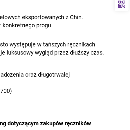
telowych eksportowanych z Chin.
at konkretnego progu.
zęsto występuje w tańszych ręcznikach
je luksusowy wygląd przez dłuższy czas.
adczenia oraz długotrwałej
–700)
ang dotyczącym zakupów ręczników