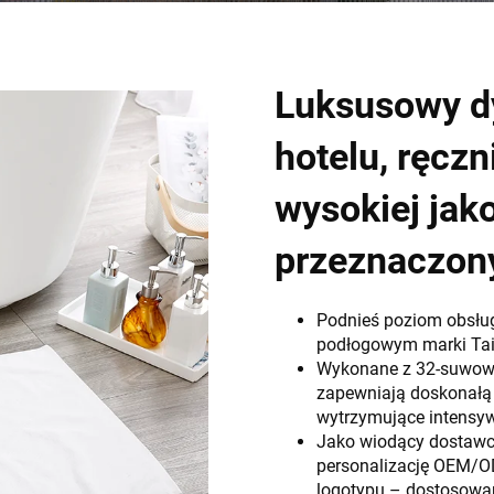
Luksusowy d
hotelu, ręcz
wysokiej jak
przeznaczon
Podnieś poziom obsług
podłogowym marki Tai
Wykonane z 32-suwowej
zapewniają doskonałą 
wytrzymujące intensy
Jako wiodący dostawc
personalizację OEM/O
logotypu – dostosowa