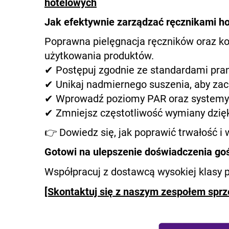
hotelowych
Jak efektywnie zarządzać ręcznikami h
Poprawna pielęgnacja ręczników oraz ko
użytkowania produktów.
✔ Postępuj zgodnie ze standardami pran
✔ Unikaj nadmiernego suszenia, aby z
✔ Wprowadź poziomy PAR oraz systemy 
✔ Zmniejsz częstotliwość wymiany dzięk
👉 Dowiedz się, jak poprawić trwałość i
Gotowi na ulepszenie doświadczenia go
Współpracuj z dostawcą wysokiej klasy p
[Skontaktuj się z naszym zespołem sprz