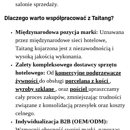
salonie sprzedaży.
Dlaczego warto współpracować z Taitang?
Międzynarodowa pozycja marki:
Uznawana
przez międzynarodowe sieci hotelowe,
Taitang kojarzona jest z niezawodnością i
wysoką jakością wykonania.
Zalety kompleksowego dostawcy sprzętu
hotelowego:
Od
komercyjne podgrzewacze
żywności
do obsługi
porcelana z kości
,
wyroby szklane
, oraz
pościel
upraszczamy
cały proces zakupów, zmniejszając trudności
związane z konsolidacją przesyłek oraz koszty
celnego.
Indywidualizacja B2B (OEM/ODM):
Wzmocnij obecność swojej marki, nanosząc