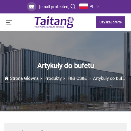
PL
[email protected]
Uzyskaj ofertę
Artykuły do bufetu
Strona Główna
>
Produkty
>
F&B OS&E
>
Artykuły do bufetu