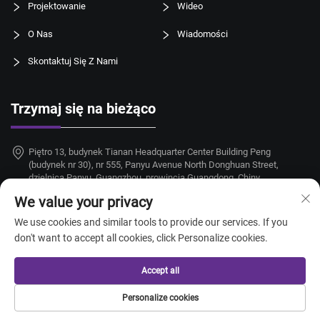
Projektowanie
Wideo
O Nas
Wiadomości
Skontaktuj Się Z Nami
Trzymaj się na bieżąco
Piętro 13, budynek Tianan Headquarter Center Building Peng
(budynek nr 30), nr 555, Panyu Avenue North Donghuan Street,
dzielnica Panyu, Guangzhou, prowincja Guangdong, Chiny
We value your privacy
+86-18924068214
We use cookies and similar tools to provide our services. If you
[email protected]
don't want to accept all cookies, click Personalize cookies.
Accept all
Prawa autorskie © 2026 Guangzhou Taitang Hotel Supplies Co., Ltd.
Personalize cookies
Wszelkie prawa zastrzeżone. —
Polityka prywatności