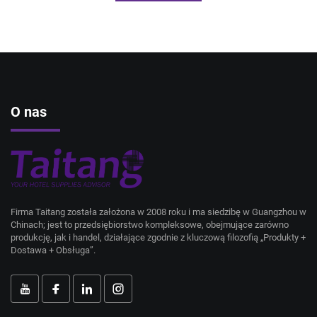
O nas
Firma Taitang została założona w 2008 roku i ma siedzibę w Guangzhou w
Chinach; jest to przedsiębiorstwo kompleksowe, obejmujące zarówno
produkcję, jak i handel, działające zgodnie z kluczową filozofią „Produkty +
Dostawa + Obsługa”.