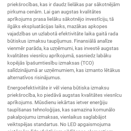
priekšrocības, kas ir daudz lielākas par sākotnējām
pirkuma cenām. Lai gan augstas kvalitātes
aprīkojums prasa lielāku sākotnējo investīciju, tā
ilgāks ekspluatācijas laiks, mazākas apkopes
vajadzības un uzlabotā efektivitāte laika gaitā rada
būtiskus izmaksu taupījumus. Finansiālā analīze
vienmēr parāda, ka uzņēmumi, kas investē augstas
kvalitātes viesnīcu aprīkojumā, sasniedz labāku
kopējās īpašumtiesību izmaksas (TCO)
salīdzinājumā ar uzņēmumiem, kas izmanto lētākus
alternatīvos risinājumus.
Energoefektivitāte ir vēl viena būtiska izmaksu
priekšrocība, ko piedāvā augstas kvalitātes viesnīcu
aprīkojums. Mūsdienu iekārtas ietver enerģiju
taupīšanas tehnoloģijas, kas samazina komunālo
pakalpojumu izmaksas, vienlaikus saglabājot
veiktspējas standartus. No LED apgaismojuma