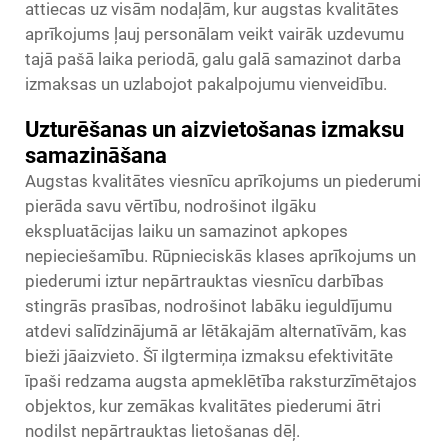
attiecas uz visām nodaļām, kur augstas kvalitātes
aprīkojums ļauj personālam veikt vairāk uzdevumu
tajā pašā laika periodā, galu galā samazinot darba
izmaksas un uzlabojot pakalpojumu vienveidību.
Uzturēšanas un aizvietošanas izmaksu
samazināšana
Augstas kvalitātes viesnīcu aprīkojums un piederumi
pierāda savu vērtību, nodrošinot ilgāku
ekspluatācijas laiku un samazinot apkopes
nepieciešamību. Rūpnieciskās klases aprīkojums un
piederumi iztur nepārtrauktas viesnīcu darbības
stingrās prasības, nodrošinot labāku ieguldījumu
atdevi salīdzinājumā ar lētākajām alternatīvām, kas
bieži jāaizvieto. Šī ilgtermiņa izmaksu efektivitāte
īpaši redzama augsta apmeklētība raksturzīmētajos
objektos, kur zemākas kvalitātes piederumi ātri
nodilst nepārtrauktas lietošanas dēļ.