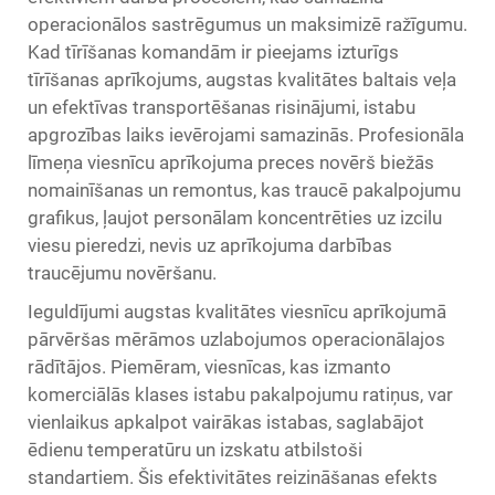
operacionālos sastrēgumus un maksimizē ražīgumu.
Kad tīrīšanas komandām ir pieejams izturīgs
tīrīšanas aprīkojums, augstas kvalitātes baltais veļa
un efektīvas transportēšanas risinājumi, istabu
apgrozības laiks ievērojami samazinās. Profesionāla
līmeņa viesnīcu aprīkojuma preces novērš biežās
nomainīšanas un remontus, kas traucē pakalpojumu
grafikus, ļaujot personālam koncentrēties uz izcilu
viesu pieredzi, nevis uz aprīkojuma darbības
traucējumu novēršanu.
Ieguldījumi augstas kvalitātes viesnīcu aprīkojumā
pārvēršas mērāmos uzlabojumos operacionālajos
rādītājos. Piemēram, viesnīcas, kas izmanto
komerciālās klases istabu pakalpojumu ratiņus, var
vienlaikus apkalpot vairākas istabas, saglabājot
ēdienu temperatūru un izskatu atbilstoši
standartiem. Šis efektivitātes reizināšanas efekts