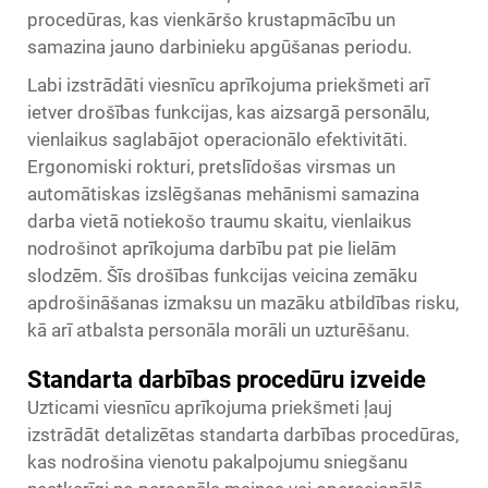
procedūras, kas vienkāršo krustapmācību un
samazina jauno darbinieku apgūšanas periodu.
Labi izstrādāti viesnīcu aprīkojuma priekšmeti arī
ietver drošības funkcijas, kas aizsargā personālu,
vienlaikus saglabājot operacionālo efektivitāti.
Ergonomiski rokturi, pretslīdošas virsmas un
automātiskas izslēgšanas mehānismi samazina
darba vietā notiekošo traumu skaitu, vienlaikus
nodrošinot aprīkojuma darbību pat pie lielām
slodzēm. Šīs drošības funkcijas veicina zemāku
apdrošināšanas izmaksu un mazāku atbildības risku,
kā arī atbalsta personāla morāli un uzturēšanu.
Standarta darbības procedūru izveide
Uzticami viesnīcu aprīkojuma priekšmeti ļauj
izstrādāt detalizētas standarta darbības procedūras,
kas nodrošina vienotu pakalpojumu sniegšanu