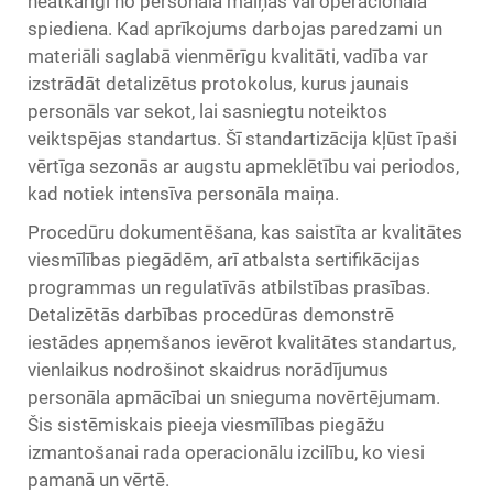
neatkarīgi no personāla maiņas vai operacionālā
spiediena. Kad aprīkojums darbojas paredzami un
materiāli saglabā vienmērīgu kvalitāti, vadība var
izstrādāt detalizētus protokolus, kurus jaunais
personāls var sekot, lai sasniegtu noteiktos
veiktspējas standartus. Šī standartizācija kļūst īpaši
vērtīga sezonās ar augstu apmeklētību vai periodos,
kad notiek intensīva personāla maiņa.
Procedūru dokumentēšana, kas saistīta ar kvalitātes
viesmīlības piegādēm, arī atbalsta sertifikācijas
programmas un regulatīvās atbilstības prasības.
Detalizētās darbības procedūras demonstrē
iestādes apņemšanos ievērot kvalitātes standartus,
vienlaikus nodrošinot skaidrus norādījumus
personāla apmācībai un snieguma novērtējumam.
Šis sistēmiskais pieeja viesmīlības piegāžu
izmantošanai rada operacionālu izcilību, ko viesi
pamanā un vērtē.