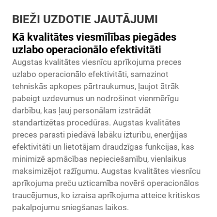
BIEŽI UZDOTIE JAUTĀJUMI
Kā kvalitātes viesmīlības piegādes
uzlabo operacionālo efektivitāti
Augstas kvalitātes viesnīcu aprīkojuma preces
uzlabo operacionālo efektivitāti, samazinot
tehniskās apkopes pārtraukumus, ļaujot ātrāk
pabeigt uzdevumus un nodrošinot vienmērīgu
darbību, kas ļauj personālam izstrādāt
standartizētas procedūras. Augstas kvalitātes
preces parasti piedāvā labāku izturību, enerģijas
efektivitāti un lietotājam draudzīgas funkcijas, kas
minimizē apmācības nepieciešamību, vienlaikus
maksimizējot ražīgumu. Augstas kvalitātes viesnīcu
aprīkojuma preču uzticamība novērš operacionālos
traucējumus, ko izraisa aprīkojuma atteice kritiskos
pakalpojumu sniegšanas laikos.