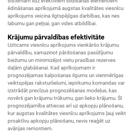
sistēmām līdz efektīviem sildīšanas elementiem
ēdināšanas aprīkojumā augstas kvalitātes viesnīcu
aprīkojums veicina ilgtspējīgas darbības, kas nes
labumu gan peļņai, gan vides atbildībai.
Krājumu pārvaldības efektivitāte
Uzticams viesnīcu aprīkojums vienkāršo krājumu
pārvaldību, samazinot pārdošanas pasūtījumu
biežumu un minimizējot vietu prasības rezerves
daļām glabāšanai. Kad aprīkojumam ir
prognozējamas kalpošanas ilgums un vienmērīgas
veiktspējas raksturlielumi, iepirkumu komandas var
izstrādāt precīzus prognozēšanas modeļus, kas
novērš gan krājumu trūkumu, gan lieko krājumu. Šī
prognozējamība attiecas arī uz apkopju plānošanu,
kur augstas kvalitātes viesnīcu aprīkojums ļauj veikt
proaktīvu apkopju plānošanu, nevis reaģēt uz
avārijas remontiem.