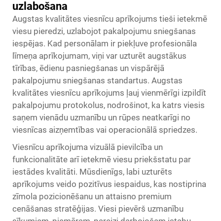
uzlabošana
Augstas kvalitātes viesnīcu aprīkojums tieši ietekmē
viesu pieredzi, uzlabojot pakalpojumu sniegšanas
iespējas. Kad personālam ir piekļuve profesionāla
līmeņa aprīkojumam, viņi var uzturēt augstākus
tīrības, ēdienu pasniegšanas un vispārējā
pakalpojumu sniegšanas standartus. Augstas
kvalitātes viesnīcu aprīkojums ļauj vienmērīgi izpildīt
pakalpojumu protokolus, nodrošinot, ka katrs viesis
saņem vienādu uzmanību un rūpes neatkarīgi no
viesnīcas aizņemtības vai operacionālā spriedzes.
Viesnīcu aprīkojuma vizuālā pievilcība un
funkcionalitāte arī ietekmē viesu priekšstatu par
iestādes kvalitāti. Mūsdienīgs, labi uzturēts
aprīkojums veido pozitīvus iespaidus, kas nostiprina
zīmola pozicionēšanu un attaisno premium
cenāšanas stratēģijas. Viesi pievērš uzmanību