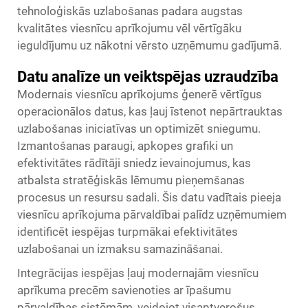
tehnoloģiskās uzlabošanas padara augstas
kvalitātes viesnīcu aprīkojumu vēl vērtīgāku
ieguldījumu uz nākotni vērsto uzņēmumu gadījumā.
Datu analīze un veiktspējas uzraudzība
Modernais viesnīcu aprīkojums ģenerē vērtīgus
operacionālos datus, kas ļauj īstenot nepārtrauktas
uzlabošanas iniciatīvas un optimizēt sniegumu.
Izmantošanas paraugi, apkopes grafiki un
efektivitātes rādītāji sniedz ievainojumus, kas
atbalsta stratēģiskās lēmumu pieņemšanas
procesus un resursu sadali. Šis datu vadītais pieeja
viesnīcu aprīkojuma pārvaldībai palīdz uzņēmumiem
identificēt iespējas turpmākai efektivitātes
uzlabošanai un izmaksu samazināšanai.
Integrācijas iespējas ļauj modernajām viesnīcu
aprīkuma precēm savienoties ar īpašumu
pārvaldības sistēmām, veidojot visaptverošus