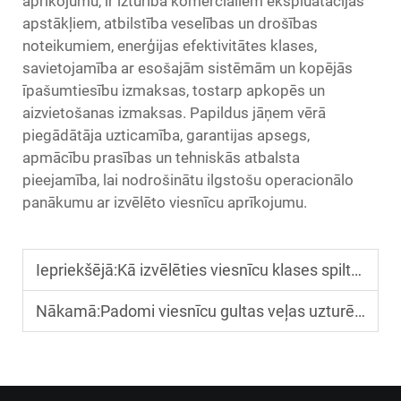
aprīkojumu, ir izturība komerciāliem ekspluatācijas
apstākļiem, atbilstība veselības un drošības
noteikumiem, enerģijas efektivitātes klases,
savietojamība ar esošajām sistēmām un kopējās
īpašumtiesību izmaksas, tostarp apkopēs un
aizvietošanas izmaksas. Papildus jāņem vērā
piegādātāja uzticamība, garantijas apsegs,
apmācību prasības un tehniskās atbalsta
pieejamība, lai nodrošinātu ilgstošu operacionālo
panākumu ar izvēlēto viesnīcu aprīkojumu.
Iepriekšējā:
Kā izvēlēties viesnīcu klases spiltena pārvalkus komfortam un izturībai
Nākamā:
Padomi viesnīcu gultas veļas uzturēšanai, lai pagarinātu tās kalpošanas laiku un saglabātu svaigumu