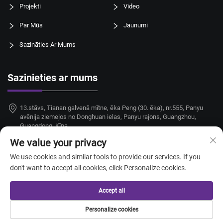
Projekti
Video
Par Mūs
Jaunumi
Sazināties Ar Mums
Sazinieties ar mums
13.stāvs, Tianan galvenā mītne, ēka Peng (30. ēka), nr.555, Panyu
avēnija ziemeļos no Donghuan ielas, Panyu rajons, Guangzhou,
Guangdong, Ķīna
We value your privacy
+86-18924068214
We use cookies and similar tools to provide our services. If you
[email protected]
don't want to accept all cookies, click Personalize cookies.
Accept all
Autortiesības © 2026 Guangzhou Taitang Hotel Supplies Co.,Ltd. Visas
Personalize cookies
tiesības aizsargātas. —
Konfidencialitātes politika