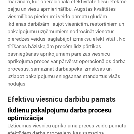
maržinām, kur operacionālā efektivitāte tieši ietekmē
peļņu un viesu apmierinātību. Augstas kvalitātes
viesmīlības piederumi
veido pamatu gludām
ikdienas darbībām, ļaujot viesnīcām, restorāniem un
pakalpojumu uzņēmumiem nodrošināt vienotus
pieredzes veidus, saglabājot izmaksu efektivitāti. No
tīrīšanas bāziskajām precēm līdz pārtikas
pasniegšanas aprīkojumam pareizās viesnīcu
aprīkojuma preces var pārvērst operacionālos darba
procesus, samazināt darbaspēka izmaksas un
uzlabot pakalpojumu sniegšanas standartus visās
nodaļās.
Efektīvu viesnīcu darbību pamats
Ikdienu pakalpojumu darba procesu
optimizācija
Uzticamas viesnīcu aprīkojuma preces veido pamatu
efektīviem darba procesiem, kas samazina