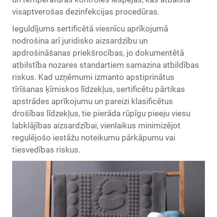
visaptverošas dezinfekcijas procedūras.
Ieguldījums sertificētā viesnīcu aprīkojumā
nodrošina arī juridisko aizsardzību un
apdrošināšanas priekšrocības, jo dokumentētā
atbilstība nozares standartiem samazina atbildības
riskus. Kad uzņēmumi izmanto apstiprinātus
tīrīšanas ķīmiskos līdzekļus, sertificētu pārtikas
apstrādes aprīkojumu un pareizi klasificētus
drošības līdzekļus, tie pierāda rūpīgu pieeju viesu
labklājības aizsardzībai, vienlaikus minimizējot
regulējošo iestāžu noteikumu pārkāpumu vai
tiesvedības riskus.