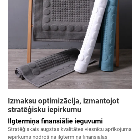
Izmaksu optimizācija, izmantojot
stratēģisku iepirkumu
Ilgtermiņa finansiālie ieguvumi
Stratēģiskais augstas kvalitātes viesnīcu aprīkojuma
iepirkums nodrošina ilgtermiņa finansiālas