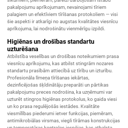
sīkumiem, piemēram, pareizi darbojošam istabu
pakalpojumu aprīkojumam, nevainojami tīriem
palagiem un efektīviem tīrīšanas protokoliem — visi
šie aspekti ir atkarīgi no augstas kvalitātes viesnīcu
aprīkojuma, lai nodrošinātu vienmērīgu izpildi.
Higiēnas un drošības standartu
uzturēšana
Atbilstība veselības un drošības noteikumiem prasa
viesnīcu aprīkojumu, kas atbilst stingrām nozares
standartu prasībām attiecībā uz tīrību un izturību.
Profesionāla līmeņa tīrīšanas iekārtas,
dezinficējošas šķīdinātāju preparāti un pārtikas
pakalpojumu preces nodrošina, ka uzņēmumi var
uzturēt stingros higiēnas protokolus, ko gaida viesi
un ko prasa regulējošās iestādes. Kvalitāte
viesmīlības piederumi
ietver funkcijas, piemēram,
antimikrobiālas virsmas, viegli tīrāmas konstrukcijas
un temperatūras kontroles iespējas, kas atbalsta