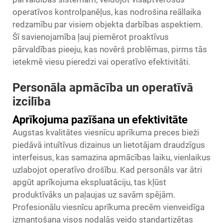
operatīvos kontrolpanēļus, kas nodrošina reāllaika
redzamību par visiem objekta darbības aspektiem.
Šī savienojamība ļauj piemērot proaktīvus
pārvaldības pieeju, kas novērš problēmas, pirms tās
ietekmē viesu pieredzi vai operatīvo efektivitāti.
Personāla apmācība un operatīvā
izcilība
Aprīkojuma pazīšana un efektivitāte
Augstas kvalitātes viesnīcu aprīkuma preces bieži
piedāvā intuītīvus dizainus un lietotājam draudzīgus
interfeisus, kas samazina apmācības laiku, vienlaikus
uzlabojot operatīvo drošību. Kad personāls var ātri
apgūt aprīkojuma ekspluatāciju, tas kļūst
produktīvāks un paļaujas uz savām spējām.
Profesionālu viesnīcu aprīkuma precēm vienveidīga
izmantošana visos nodaļās veido standartizētas