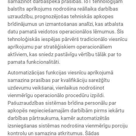
samazinot darbaspēka prasības. IoT tehnoloģijām
balstīts aprīkojums nodrošina reāllaika darbības
uzraudzību, prognozējošas tehniskās apkopes
brīdinājumus un izmantošanas analīzi, kas atbalsta
datu pamatā veidotos operacionālos lēmumus. Šīs
tehnoloģiskās iespējas pārvērš tradicionālo viesnīcu
aprīkojumu par stratēģiskiem operacionāliem
aktīviem, kas sniedz pastāvīgu vērtību tālāk par to
pamata funkcionalitāti.
Automatizācijas funkcijas viesnīcu aprīkojumā
samazina prasības par kvalifikāciju sarežģītu
uzdevumu veikšanai, vienlaikus nodrošinot
vienmērīgu operacionālo procedūru izpildi.
Pašuzraudzības sistēmas brīdina personālu par
apkopēs nepieciešamajām darbībām pirms iekārtu
darbības pārtraukuma, kamēr automatizētās
izsniegšanas sistēmas nodrošina vienmērīgu porciju
kontrolu un samazina atkritumus. Šādas