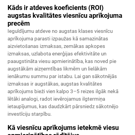
Kāds ir atdeves koeficients (ROI)
augstas kvalitātes viesnīcu aprīkojuma
precēm
Ieguldījumu atdeve no augstas klases viesnīcu
aprīkojuma parasti izpaužas kā samazinātas
aizvietošanas izmaksas, zemākas apkopes
izmaksas, uzlabota enerģijas efektivitāte un
paaugstināta viesu apmierinātība, kas noved pie
augstākām aizņemtības likmēm un lielākām
ienākumu summu par istabu. Lai gan sākotnējās
izmaksas ir augstākas, augstas kvalitātes
aprīkojums bieži vien kalpo 3–5 reizes ilgāk nekā
lētāki analogi, radot ievērojamus ilgtermiņa
ietaupījumus, kas daudzkārt pārsniedz sākotnējo
investīciju starpību.
Kā viesnīcu aprīkojums ietekmē viesu