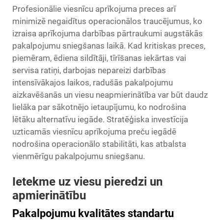
Profesionālie viesnīcu aprīkojuma preces arī
minimizē negaidītus operacionālos traucējumus, ko
izraisa aprīkojuma darbības pārtraukumi augstākās
pakalpojumu sniegšanas laikā. Kad kritiskas preces,
piemēram, ēdiena sildītāji, tīrīšanas iekārtas vai
servisa ratiņi, darbojas nepareizi darbības
intensīvākajos laikos, radušās pakalpojumu
aizkavēšanās un viesu neapmierinātība var būt daudz
lielāka par sākotnējo ietaupījumu, ko nodrošina
lētāku alternatīvu iegāde. Stratēģiska investīcija
uzticamās viesnīcu aprīkojuma preču iegādē
nodrošina operacionālo stabilitāti, kas atbalsta
vienmērīgu pakalpojumu sniegšanu.
Ietekme uz viesu pieredzi un
apmierinātību
Pakalpojumu kvalitātes standartu