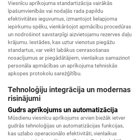
Viesnīcu aprīkojuma standartizācija vairākās
īpašumvienībās vai nodaļās rada papildu
efektivitātes ieguvumus, izmantojot lielapjoma
iepirkumu spēku, vienkāršojot apmācību procedūras
un nodrošinot savstarpīgi aizvietojamu rezerves daļu
krājumu. Iestādes, kas uztur vienotus piegāžu
standartus, var veikt labākus cenrasošanas
nosacījumus ar piegādātājiem, vienlaikus samazinot
personāla apmācības un aprīkojuma tehniskās
apkopes protokolu sarežģītību.
Tehnoloģiju integrācija un modernas
risinājumi
Gudrs aprīkojums un automatizācija
Mūsdienu viesnīcu aprīkojums arvien biežāk ietver
gudrās tehnoloģijas un automatizācijas funkcijas,
kas uzlabo operacionālo efektivitāti, vienlaikus