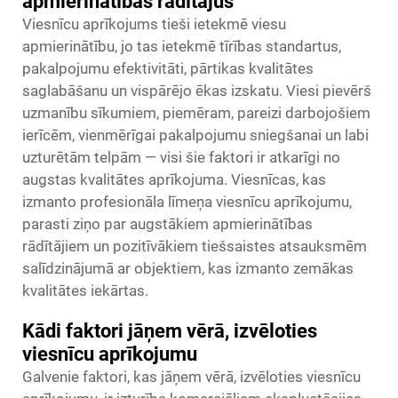
apmierinātības rādītājus
Viesnīcu aprīkojums tieši ietekmē viesu
apmierinātību, jo tas ietekmē tīrības standartus,
pakalpojumu efektivitāti, pārtikas kvalitātes
saglabāšanu un vispārējo ēkas izskatu. Viesi pievērš
uzmanību sīkumiem, piemēram, pareizi darbojošiem
ierīcēm, vienmērīgai pakalpojumu sniegšanai un labi
uzturētām telpām — visi šie faktori ir atkarīgi no
augstas kvalitātes aprīkojuma. Viesnīcas, kas
izmanto profesionāla līmeņa viesnīcu aprīkojumu,
parasti ziņo par augstākiem apmierinātības
rādītājiem un pozitīvākiem tiešsaistes atsauksmēm
salīdzinājumā ar objektiem, kas izmanto zemākas
kvalitātes iekārtas.
Kādi faktori jāņem vērā, izvēloties
viesnīcu aprīkojumu
Galvenie faktori, kas jāņem vērā, izvēloties viesnīcu