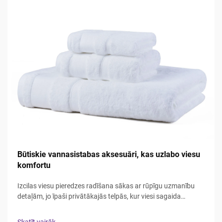
Būtiskie vannasistabas aksesuāri, kas uzlabo viesu
komfortu
Izcilas viesu pieredzes radīšana sākas ar rūpīgu uzmanību
detaļām, jo īpaši privātākajās telpās, kur viesi sagaida
komfortu un kvalitāti. Vannasistaba kalpo kā patvērums, kur
apmeklētāji var atjaunot spēkus un atsvaidzināties, padarot