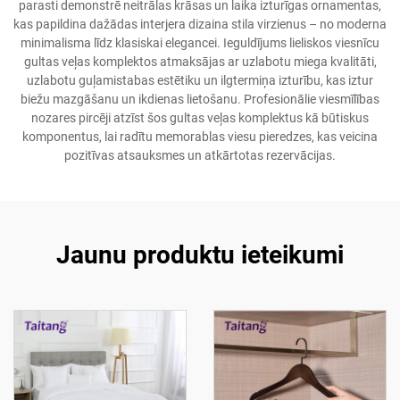
parasti demonstrē neitrālas krāsas un laika izturīgas ornamentas,
kas papildina dažādas interjera dizaina stila virzienus – no moderna
minimalisma līdz klasiskai elegancei. Ieguldījums lieliskos viesnīcu
gultas veļas komplektos atmaksājas ar uzlabotu miega kvalitāti,
uzlabotu guļamistabas estētiku un ilgtermiņa izturību, kas iztur
biežu mazgāšanu un ikdienas lietošanu. Profesionālie viesmīlības
nozares pircēji atzīst šos gultas veļas komplektus kā būtiskus
komponentus, lai radītu memorablas viesu pieredzes, kas veicina
pozitīvas atsauksmes un atkārtotas rezervācijas.
Jaunu produktu ieteikumi