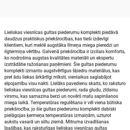
numura patēriņa preces
Lieliskas viesnīcas gultas piederumu komplekti piedāvā
daudzus praktiskus priekšrocības, kas tieši izdevīgi
klientiem, kuri meklē augstāka līmeņa miega pieredzi un
ilgtermiņa vērtību. Galvenā priekšrocība ir izcilais komforts,
ko nodrošina augstas kvalitātes materiāli un ekspertu
izstrādātie ražošanas paņēmieni. Šie gultas piederumu
komplekti izmanto augstvērtīgus šķiedru materiālus, kas
pret ādu liekas ārkārtīgi mīksti, vienlaikus saglabājot
elpojamību visu nakti. Lielāks pavedienu skaits, ko raksturo
lieliskas viesnīcas gultas piederumi, rada gludu, zīdainu
virsmu, kas samazina berzi un novērš matu sapinšanos
miega laikā. Temperatūras regulēšana ir vēl viena būtiska
priekšrocība, jo šie gultas piederumu komplekti dabiski
pielāgojas ķermeņa temperatūras izmaiņām, uzturot
aukstu vasarā un siltu ziemā. Mitruma izvadīšanas
īpašības, kas raksturīgas lieliskas viesnīcas gultas