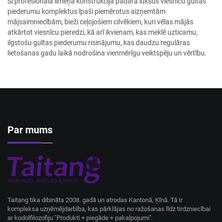
Šī profesionālā līmeņa konstrukcija padara luksus viesnīcu gultas
piederumu komplektus īpaši piemērotus aizņemtām
mājsaimniecībām, bieži ceļojošiem cilvēkiem, kuri vēlas mājās
atkārtot viesnīcu pieredzi, kā arī ikvienam, kas meklē uzticamu,
ilgstošu gultas piederumu risinājumu, kas daudzu regulāras
lietošanas gadu laikā nodrošina vienmērīgu veiktspēju un vērtību.
Par mums
Taitang tika dibināta 2008. gadā un atrodas Kantonā, Ķīnā. Tā ir
kompleksa uzņēmējdarbība, kas pārklājas no ražošanas līdz tirdzniecībai
ar kodolfilozofiju "Produkti + piegāde + pakalpojumi".