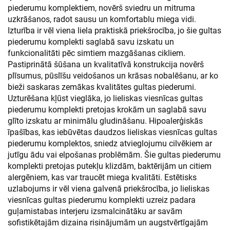
piederumu komplektiem, novērš sviedru un mitruma
uzkrāšanos, radot sausu un komfortablu miega vidi.
Izturība ir vēl viena liela praktiskā priekšrocība, jo šie gultas
piederumu komplekti saglabā savu izskatu un
funkcionalitāti pēc simtiem mazgāšanas cikliem.
Pastiprinātā šūšana un kvalitatīvā konstrukcija novērš
plīsumus, pūslīšu veidošanos un krāsas nobalēšanu, ar ko
bieži saskaras zemākas kvalitātes gultas piederumi.
Uzturēšana kļūst vieglāka, jo lieliskas viesnīcas gultas
piederumu komplekti pretojas krokām un saglabā savu
glīto izskatu ar minimālu gludināšanu. Hipoalerģiskās
īpašības, kas iebūvētas daudzos lieliskas viesnīcas gultas
piederumu komplektos, sniedz atvieglojumu cilvēkiem ar
jutīgu ādu vai elpošanas problēmām. Šie gultas piederumu
komplekti pretojas putekļu klizdām, baktērijām un citiem
alergēniem, kas var traucēt miega kvalitāti. Estētisks
uzlabojums ir vēl viena galvenā priekšrocība, jo lieliskas
viesnīcas gultas piederumu komplekti uzreiz padara
guļamistabas interjeru izsmalcinātāku ar savām
sofistikētajām dizaina risinājumām un augstvērtīgajām