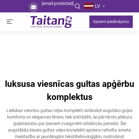
[email protected]
LV
Saņemt piedāvājumu
luksusa viesnīcas gultas apģērbu
komplektus
Lieliskas viesnīcu gultas veļas komplekti simbolizē augstāko guļas
komforta un elegances līmeni, tiek izstrādāti, lai pārvērstu jebkuru
guļamistabu par pieciem zvaigznēm atbilstošu pieredzi. Šie
augstākās klases gultas veļas komplekti apvieno rafinētu amata
meistarību ar jaunākajām tekstiltehnoloģijām, nodrošinot