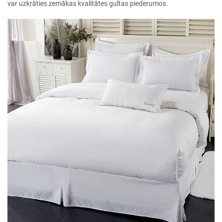
var uzkrāties zemākas kvalitātes gultas piederumos.