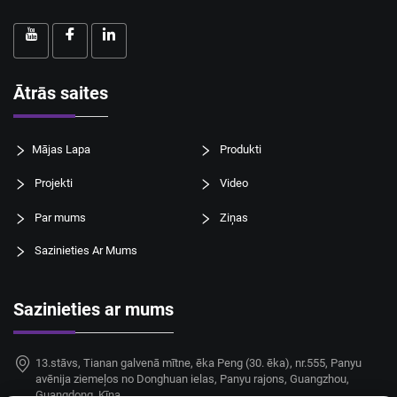
Ātrās saites
Mājas Lapa
Produkti
Projekti
Video
Par mums
Ziņas
Sazinieties Ar Mums
Sazinieties ar mums
13.stāvs, Tianan galvenā mītne, ēka Peng (30. ēka), nr.555, Panyu
avēnija ziemeļos no Donghuan ielas, Panyu rajons, Guangzhou,
Guangdong, Ķīna