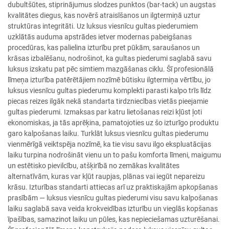
dubultšūtes, stiprinājumus slodzes punktos (bar-tack) un augstas
kvalitātes diegus, kas novērš atraisīšanos un ilgtermiņā uztur
struktūras integritāti. Uz luksus viesnīcu gultas piederumiem
uzklātās auduma apstrādes ietver modernas pabeigšanas
procedūras, kas palielina izturību pret pūkām, saraušanos un
krāsas izbalēšanu, nodrošinot, ka gultas piederumi saglabā savu
luksus izskatu pat pēc simtiem mazgāšanas ciklu. Šī profesionālā
līmeņa izturība patērētājiem nozīmē būtisku ilgtermiņa vērtību, jo
luksus viesnīcu gultas piederumu komplekti parasti kalpo trīs līdz
piecas reizes ilgāk nekā standarta tirdzniecības vietās pieejamie
gultas piederumi. Izmaksas par katru lietošanas reizi kļūst ļoti
ekonomiskas, ja tās aprēķina, pamatojoties uz šo izturīgo produktu
garo kalpošanas laiku. Turklāt luksus viesnīcu gultas piederumu
vienmērīgā veiktspēja nozīmē, ka tie visu savu ilgo ekspluatācijas
laiku turpina nodrošināt vienu un to pašu komforta līmeni, maigumu
un estētisko pievilcību, atšķirībā no zemākas kvalitātes
alternatīvām, kuras var kļūt raupjas, plānas vai iegūt nepareizu
krāsu. Izturības standarti attiecas arī uz praktiskajām apkopšanas
prasībām — luksus viesnīcu gultas piederumi visu savu kalpošanas
laiku saglabā sava veida krokveidības izturību un vieglās kopšanas
īpašības, samazinot laiku un pūles, kas nepieciešamas uzturēšanai.