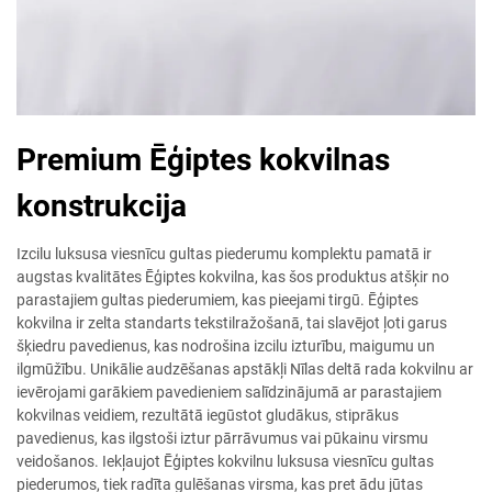
Premium Ēģiptes kokvilnas
konstrukcija
Izcilu luksusa viesnīcu gultas piederumu komplektu pamatā ir
augstas kvalitātes Ēģiptes kokvilna, kas šos produktus atšķir no
parastajiem gultas piederumiem, kas pieejami tirgū. Ēģiptes
kokvilna ir zelta standarts tekstilražošanā, tai slavējot ļoti garus
šķiedru pavedienus, kas nodrošina izcilu izturību, maigumu un
ilgmūžību. Unikālie audzēšanas apstākļi Nīlas deltā rada kokvilnu ar
ievērojami garākiem pavedieniem salīdzinājumā ar parastajiem
kokvilnas veidiem, rezultātā iegūstot gludākus, stiprākus
pavedienus, kas ilgstoši iztur pārrāvumus vai pūkainu virsmu
veidošanos. Iekļaujot Ēģiptes kokvilnu luksusa viesnīcu gultas
piederumos, tiek radīta gulēšanas virsma, kas pret ādu jūtas