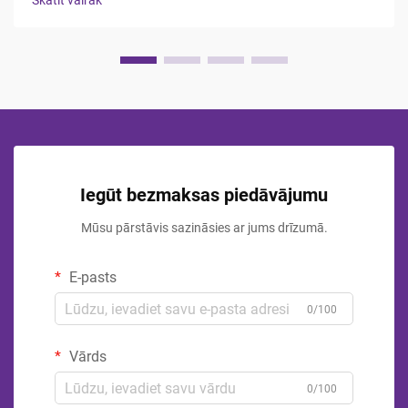
Skatīt vairāk
to par ...
Iegūt bezmaksas piedāvājumu
Mūsu pārstāvis sazināsies ar jums drīzumā.
E-pasts
0/100
Vārds
0/100