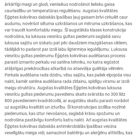
ārkārtīgi maigi un gludi, vienlaikus nodrošinot lielisku gaisa
caurlaidību un temperatūras regulēšanu. Augstas kvalitātes
Ēģiptes kokvilnas dabiskās īpašības ļauj gaisam brīvi cirkulēt caur
audumu, novēršot siltuma uzkrāšanos un mitruma uzkrāšanos, kas
var traucēt komfortablu miegu. Šī augstākās klases konstrukcija
nodrošina, ka luksusa viesnīcu gultas piederumi saglabā savu
luksusa sajūtu un izskatu pat pēc daudziem mazgāšanas cikliem,
tādējādi to padarot par izcili labu ilgtermiņa ieguldījumu. Luksusa
viesnīcu gultas piederumu Ēģiptes kokvilnas audēšanas process
parasti izmanto perkalu vai satēna tehniku, no katra iegūstot
atšķirīgas priekšrocības atkarībā no atsevišķa gulētāja vēlmēm.
Perkala audēšana rada dzidru, vēsu sajūtu, kas paliek elpojoša visu
nakti, kamēr satēna audēšana rada zīdainu, spīdīgu virsmu ar izcili
maigu struktūru. Augstas kvalitātes Ēģiptes kokvilnas luksusa
viesnīcu gultas piederumu pavedienu skaits svārstās no 300 līdz
800 pavedieniem kvadrātcollā, ar augstāku skaitu parasti norādot
uz augstāku kvalitāti un izturību. Šī konstrukcijas izcilība nozīmē
piederumus, kas iztur rievošanos, saglabā krāsu spožumu un
nodrošina pastāvīgu komfortu katru nakti. Arī augstas kvalitātes
Ēģiptes kokvilnas dabiskās antimikrobiālās īpašības veicina
veselīgāku miega vidi, samazinot baktēriju un alerģēnu attīstību, kas