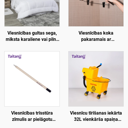
Viesnīcības gultas sega,
Viesnīcības koka
mīksta karaliene vai pilna
pakaramais ar
izmēra, 100% zīda kokons
stiprinājumu - Viesnīcības
- Viesnīcības numuru
numura ērtības,
piederumi
vienvietēja pielāgošana
Viesnīcības trīsstūra
Viesnīcu tīrīšanas iekārta
zīmulis ar pielāgotu
32L vienkārša spaiņa
logotipu - Viesnīcības
žāvētājs