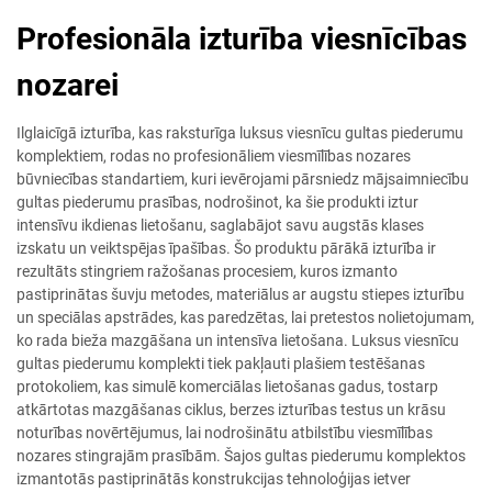
Profesionāla izturība viesnīcības
nozarei
Ilglaicīgā izturība, kas raksturīga luksus viesnīcu gultas piederumu
komplektiem, rodas no profesionāliem viesmīlības nozares
būvniecības standartiem, kuri ievērojami pārsniedz mājsaimniecību
gultas piederumu prasības, nodrošinot, ka šie produkti iztur
intensīvu ikdienas lietošanu, saglabājot savu augstās klases
izskatu un veiktspējas īpašības. Šo produktu pārākā izturība ir
rezultāts stingriem ražošanas procesiem, kuros izmanto
pastiprinātas šuvju metodes, materiālus ar augstu stiepes izturību
un speciālas apstrādes, kas paredzētas, lai pretestos nolietojumam,
ko rada bieža mazgāšana un intensīva lietošana. Luksus viesnīcu
gultas piederumu komplekti tiek pakļauti plašiem testēšanas
protokoliem, kas simulē komerciālas lietošanas gadus, tostarp
atkārtotas mazgāšanas ciklus, berzes izturības testus un krāsu
noturības novērtējumus, lai nodrošinātu atbilstību viesmīlības
nozares stingrajām prasībām. Šajos gultas piederumu komplektos
izmantotās pastiprinātās konstrukcijas tehnoloģijas ietver