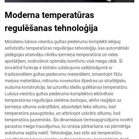
Moderna temperatūras
regulēšanas tehnoloģija
Mūsdienu luksus viesnīcu gultas piederumu komplekti iekļauj
sofisticētu temperatūras regulācijas tehnoloģiju, kas automātiski
pielāgojas atsevišķu cilvēku ķermeņa temperatūrai un vides
apstākļiem, nodrošinot optimālu komfortu visā miega ciklā. Šī
inovatīvā funkcija ir būtisks uzlabojums salīdzinājumā ar
tradicionāliem gultas piederumu materiāliem, izmantojot fāžu
maiņas materiālus, mitrumu novesošos šķiedras un stratēģisku
auduma konstrukciju, lai uzturētu ideālu gulēšanas temperatūru.
Luksus viesnīcu gultas piederumu komplektos iebūvētais
temperatūras regulācijas sistēma darbojas, aktīvi reaģējot uz
ķermeņa siltuma svārstībām, absorbējot lieko siltumu, kad
temperatūra paaugstinās, un atbrīvojot uzkrāto siltumu, kad
temperatūra pazeminās. Šis dinamiskais termoapgrozījums novērš
parastos miega traucējumus, ko izraisa pārkaršana vai pārmērīga
aukstuma sajūta naktī. Tehnoloģija, kas stāv aiz temperatūru