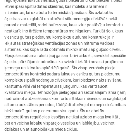
regulējošiem luksus viesnīcu gultas piederumu komplektiem, bieži
ietver īpaši apstrādātas šķiedras, kas molekulārā līmenī ir
inženiertas, lai uzlabotu to termiskās īpašības. Šīs uzlabotās
šķiedras var uzglabāt un atbrīvot siltumenerģiju efektīvāk nekā
parastie materiāli, radot buferzonu, kas uztur pastāvīgu komfortu
neatkarīgi no ārējiem temperatūras mainīgajiem. Turklāt šo luksus
viesnīcu gultas piederumu komplektu auduma konstrukcijā ir
iekļautas stratēģiskas ventilācijas zonas un mitruma vadības
sistēmas, kas kopā rada optimālu mikroklimatu ap guļošo cilvēku.
Elpojošie auduma raksti ļauj gaisam brīvi cirkulēt, savukārt speciālie
šķiedru pārklājumi nodrošina, ka sviedri tiek ātri novesti projām no
ķermeņa un iztvaiko apkārtējā gaisā. Šis visaptverošais pieeja
temperatūras kontrolei padara luksus viesnīcu gultas piederumu
komplektus īpaši noderīgus cilvēkiem, kuri piedzīvo nakts svīšanu,
karstuma vilni vai temperatūras jutīgumu, kas var traucēt
kvalitatīvu miegu. Tehnoloģija pielāgojas arī sezonālajām izmaiņām,
nodrošinot atdzesēšanas komfortu siltākos mēnešos un saglabājot
siltumu aukstākos periodos, tādējādi atbrīvojot no nepieciešamības
bieži mainīt gultas piederumus visu gadu. Šīs uzlabotās
temperatūras regulācijas iespējas ne tikai uzlabo miega kvalitāti,
bet arī veicina labāku vispārējo veselību un labklājību, veicinot
dziļākus un atjaunojošākus miega ciklus.