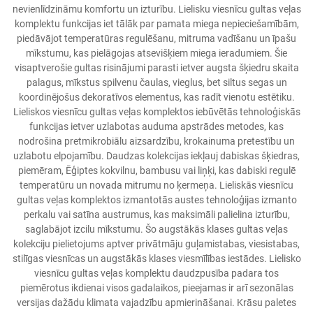
nevienlīdzināmu komfortu un izturību. Lielisku viesnīcu gultas veļas
komplektu funkcijas iet tālāk par pamata miega nepieciešamībām,
piedāvājot temperatūras regulēšanu, mitruma vadīšanu un īpašu
mīkstumu, kas pielāgojas atsevišķiem miega ieradumiem. Šie
visaptverošie gultas risinājumi parasti ietver augsta šķiedru skaita
palagus, mīkstus spilvenu čaulas, vieglus, bet siltus segas un
koordinējošus dekoratīvos elementus, kas radīt vienotu estētiku.
Lieliskos viesnīcu gultas veļas komplektos iebūvētās tehnoloģiskās
funkcijas ietver uzlabotas auduma apstrādes metodes, kas
nodrošina pretmikrobiālu aizsardzību, krokainuma pretestību un
uzlabotu elpojamību. Daudzas kolekcijas iekļauj dabiskas šķiedras,
piemēram, Ēģiptes kokvilnu, bambusu vai liņķi, kas dabiski regulē
temperatūru un novada mitrumu no ķermeņa. Lieliskās viesnīcu
gultas veļas komplektos izmantotās austes tehnoloģijas izmanto
perkalu vai satīna austrumus, kas maksimāli palielina izturību,
saglabājot izcilu mīkstumu. Šo augstākās klases gultas veļas
kolekciju pielietojums aptver privātmāju guļamistabas, viesistabas,
stilīgas viesnīcas un augstākās klases viesmīlības iestādes. Lielisko
viesnīcu gultas veļas komplektu daudzpusība padara tos
piemērotus ikdienai visos gadalaikos, pieejamas ir arī sezonālas
versijas dažādu klimata vajadzību apmierināšanai. Krāsu paletes