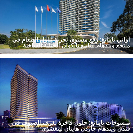
أواني تايتانغ: رفع مستوى تجربة تناول الطعام في
منتجع ويندهام لينابيع نانكوان الجبلية الساخنة
اكتشف كيف قدّمت شركة تايتانغ، إحدى الشركات الرائدة في مجال
توريد المستلزمات الفندقية، حلولاً شاملة للمستلزمات الفندقية وأواني
الخزف المخصصة لمنتجع ويندهام لينابيع نانكوان الجبلية الساخنة.
تعرّف على كيفية استيفائنا لمعايير هذه العقار الفاخر. اضغط لقراءة
قصة النجاح الكاملة بين الشركات.
منسوجات تايتانغ: حلول فاخرة لغرف الضيوف في
فندق ويندهام جاردن هاينان لينغشوي