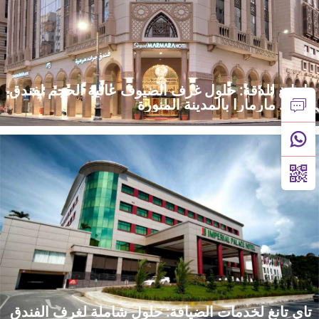
تايتانغ للدقة: حلول غرف الضيوف عالية الحجم لفندق
جراند مارمارا بالمدينة المنورة
اكتشف مشروع تايتانغ لتصدير لوازم الفنادق إلى فندق جراند مارمارا
المدينة في المملكة العربية السعودية، بما في ذلك لوازم غرف النزلاء،
وحلول الشراء الشاملة لمجال الضيافة الخاصة بالفنادق في منطقة
الشرق الأوسط.
تاي تانغ لخدمات الضيافة: حلول شاملة لغرف الفندق