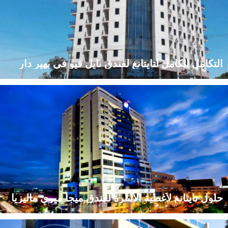
التكامل الكامل لتايتانغ لفندق نايل فيو في بهير دار
اطّلع على كيفية قيام شركة تايتانغ، وهي شركة رائدة في مجال توريد
مستلزمات الفنادق، بتوفير حلٍّ شاملٍ واحدٍ للشراء لفندق نايل فيو
المكوّن من ٩٤ غرفةً في بهير دار، إثيوبيا.
حلول تايتانغ لأغطية الأسرة لفندق ميجا ميري ماليزيا
اكتشف كيف قدمت شركة تايتانغ، المورِّد العالمي لأغطية الفنادق،