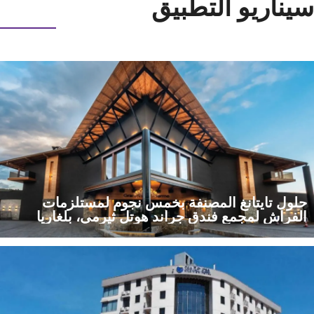
سيناريو التطبيق
حلول تايتانغ المصنفة بخمس نجوم لمستلزمات
الفراش لمجمع فندق جراند هوتل ثيرمي، بلغاريا
اطّلع على كيفية قيام شركة تايتانغ، المورِّد الرائد للفراش الفندقي من
فئة الخمس نجوم، بتوفير حلول فراش فاخرة متطوّرة ذات تنظيم
حراري لموقع منتجع فندق جراند هوتل ثيرمي في بلغاريا.