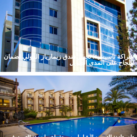
فندق ميغا ميري المكوَّن من ٢٩٣ غرفة بأغطية فراش ونسيج فندقي
عالي المتانة وبجودة فائقة.
شراكة تأسيسية: تجهيز فندق زيمارياز الدولي لضمان
النجاح على المدى الطويل
اكتشف كيف وفّرت شركة تايتنغ، وهي شركة عالمية متخصصة في
توريد المستلزمات الفندقية، أغطية فراش فندقية متينة، وأدوات مطبخ،
ومستلزمات غرف فندقية لفندق زيمارياز الدولي في إثيوبيا.