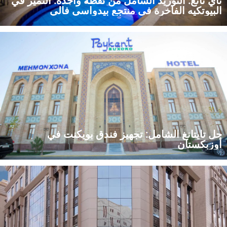
تاي تانغ: التوريد الشامل من نقطة واحدة: التميز في
البيوتكيه الفاخرة في منتجع بيدواسي فالي
اطّلع على كيفية قيام شركة تاي تانغ، إحدى الشركات الرائدة في مجال
توريد لوازم الفنادق، بتوفير حلٍّ شاملٍ للشراء من نقطة واحدة لمنتجع
بيدواسي فالي الفاخر في غانا.
حل تايتانغ الشامل: تجهيز فندق بويكنت في
أوزبكستان
اطّلع على كيفية تقديم شركة تايتانغ، وهي شركة رائدة في مجال توريد
مستلزمات الفنادق، لحلٍّ شاملٍ من نقطة واحدة لفندق بويكنت في
بخارى، شاملاً مجموعات الأسرّة الفندقية، وأدوات المطبخ،
ومستلزمات الغرف.