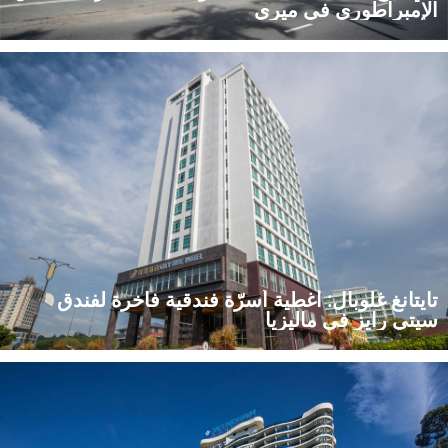
الإمبراطوري في ميري
تعرف على كيفية توفير شركة تاي تانغ العالمية لتوريد المستلزمات
الفندقية، أغطية الأسرّة واللوازم الغرفيّة لفندق الإمبراطوري في ميري
بماليزيا، الذي يضم ٣٠٧ غرف.
تايتانغ غلوبال: أغطية أسرّة فندقية فاخرة لفندق
سيتي رايز في ماليزيا
اطّلع على كيفية قيام شركة تايتانغ، المورِّد الرائد لأغطية الأسرّة
الفندقية، بتوفير أقمشة فاخرة لـ ٢٧٠ غرفة في فندق سيتي رايز في
ماليزيا. مورِّدو مستلزمات فندقية صينيون خبراء للضيافة العالمية.