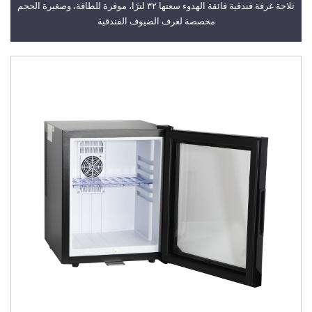
ثلاجة غرفة فندقية فائقة الهدوء سعتها ٣٢ لترًا، موفرة للطاقة، وصغيرة الحجم
مخصصة لغرف الضيوف الفندقية