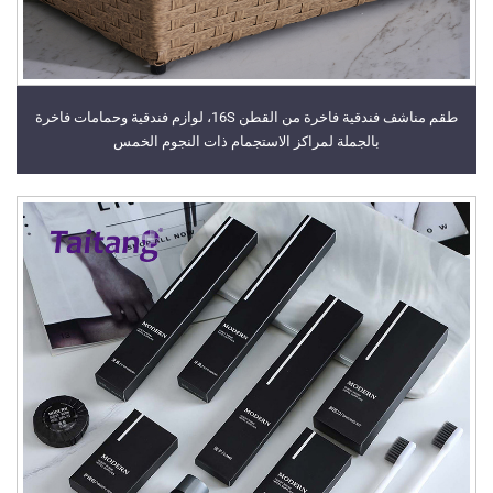
طقم مناشف فندقية فاخرة من القطن 16S، لوازم فندقية وحمامات فاخرة
بالجملة لمراكز الاستجمام ذات النجوم الخمس