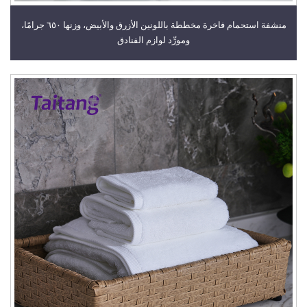
منشفة استحمام فاخرة مخططة باللونين الأزرق والأبيض، وزنها ٦٥٠ جرامًا،
ومورِّد لوازم الفنادق