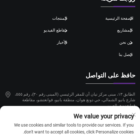
الصفحة الرئيسية
المنتجات
المشاريع
مقاطع الفيديو
من نحن
الأخبار
اتصل بنا
حافظ على التواصل
الطابق ١٣، مبنى مركز تيان أن للمقر الرئيسي (المبنى رقم ٣٠)، رقم ٥٥٥،
شارع بانيو الشمالي، حي دونغ هوان، منطقة بانيو، قوانغتشو، مقاطعة
قوانغدونغ، الصين
We value your privacy
+86-18924068214
We use cookies and similar tools to provide our services. If you
[email protected]
don't want to accept all cookies, click Personalize cookies.