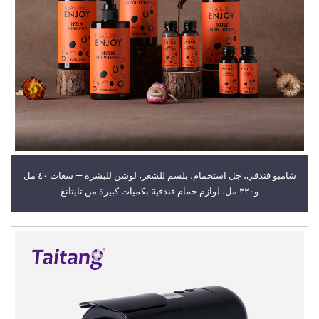
شامبو فندقي، جل استحمام، بلسم للشعر، لوشن للبشرة — سعات ٤٠ مل
و٣٢٠ مل، لوازم حمام فندقية بكميات كبيرة من تايتانغ