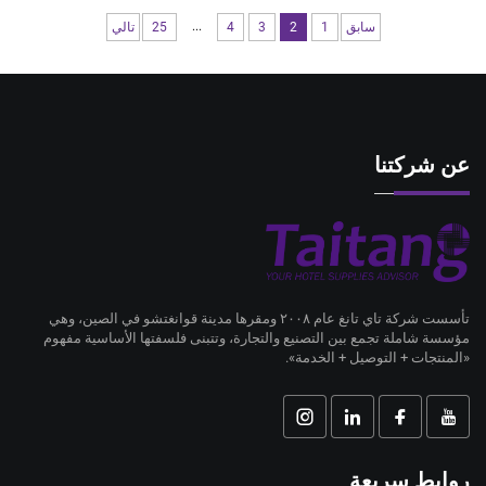
...
سابق
1
2
3
4
25
تالي
عن شركتنا
تأسست شركة تاي تانغ عام ٢٠٠٨ ومقرها مدينة قوانغتشو في الصين، وهي
مؤسسة شاملة تجمع بين التصنيع والتجارة، وتتبنى فلسفتها الأساسية مفهوم
«المنتجات + التوصيل + الخدمة».
روابط سريعة