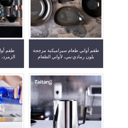
طقم أواني طعام سيراميكية مزججة
طقم أوا
بلون رمادي-بني، لأواني الطعام
الزمرد، 
السيراميكية المخصصة للفنادق
تجارية ل
والمنتجعات الفاخرة
وا