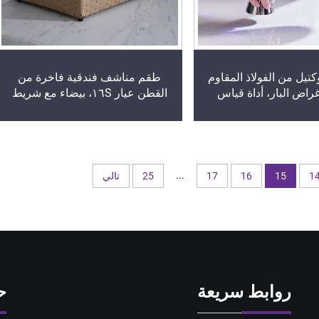
يل من الفولاذ المقاوم
طقم مناشف فندقية فاخرة من
غراض البار، أداة قياس
القطن عيار ١٦S، بيضاء مع شريط
قياس بالملليلتر/الأونصة
حريري لامع للحمامات، وتُستخدم في
مجالات البار والصالات
المؤسسات الفندقية ذات التصنيف
اقية في الفنادق
النجمي الخمسة
...
1
15
16
17
25
تالي
روابط سريعة
ح