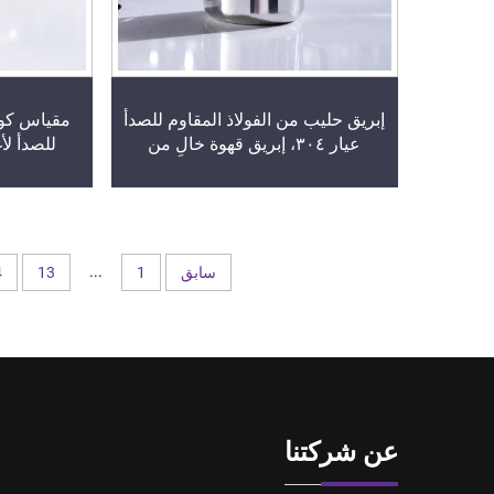
إبريق حليب من الفولاذ المقاوم للصدأ
مقياس كوكت
عيار ٣٠٤، إبريق قهوة خالٍ من
للصدأ لأ
التنقيط لمطاعم الفنادق والمقاهي
مزدوجة الم
السائلة ل
الر
...
سابق
1
13
4
عن شركتنا