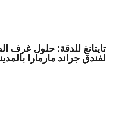
تايتانغ للدقة: حلول غرف ا
لفندق جراند مارمارا بالمدين