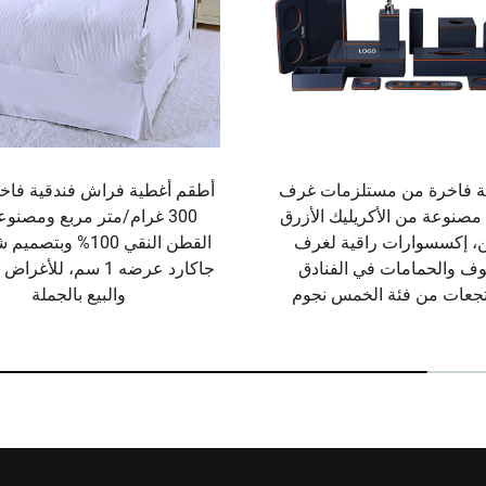
 فاخرة من مستلزمات غرف
أطقم أغطية فراش فندقية فاخر
 مصنوعة من الأكريليك الأزرق
300 غرام/متر مربع ومصنو
ن، إكسسوارات راقية لغرف
القطن النقي 100% وبت
وف والحمامات في الفنادق
جاكارد عرضه 1 سم، للأغ
تجعات من فئة الخمس نجوم
والبيع بالجملة