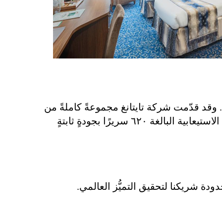
قد قدّمت شركة تايتانغ مجموعةً كاملةً من
لوازم غرف الضيوف التي تتماشى تمامًا مع معاييرنا الحديثة للرفاهية الفاخرة. وتمكُّنها من دعم طاقتنا الاستيعابية البالغة ٦٢٠ سريرًا بجودةٍ ثابتةٍ
ودة شريكنا لتحقيق التميُّز العالمي.