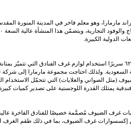
د مارمارا، وهو معلم فاخر في المدينة المنورة المقدسة
عات الدولية الكبيرة.
وتتطلّب إدارة منشأة ذات ازدحام عالٍ تضم ٦٢٠ سريرًا استخدام لوازم غرف الفنادق 
ة السعودية. ولذلك احتاجت مجموعة مارمارا إلى شركة تو
 (مثل الصواني والغلايات) التي تتحمّل الاستخدام الم
ندقية يمتلك القدرة اللوجستية على تصدير كميات كبير
 غرف الضيوف مُصمَّمة خصيصًا للفنادق الفاخرة عالية ا
 إكسسوارات غرف الضيوف، بما في ذلك طقم الغرف الج