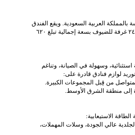
 بالمملكة العربية السعودية. ويقع الفندق
موقعًا استراتيجيًّا ليقدّم خدماته لكلٍّ من الحجاج والوفود التجارية، ويتضمّن هذا المنشأة عالية السعة ٢٤٠ غرفة للضيوف بسعة إجمالية تبلغ ٦٢٠
التي تتميّز بمتانة استثنائية، وسهولة في الصيانة، وتناغم
ريد لوازم فنادق قادرة على:
تواصل من قِبل المجموعات الكبيرة.
ة إلى منطقة الشرق الأوسط.
لطاقة الاستيعابية:
لدية عالي الجودة، وسلات المهملات،