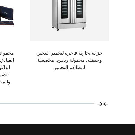
 32 لترًا مع جهاز
خزانة تجارية فاخرة لتخمير العجين
مجموعة
لجزء
وحفظه، محمولة وبابين، مخصصة
الفنادق
لمطاعم التخمير
الداك
الضي
والمن