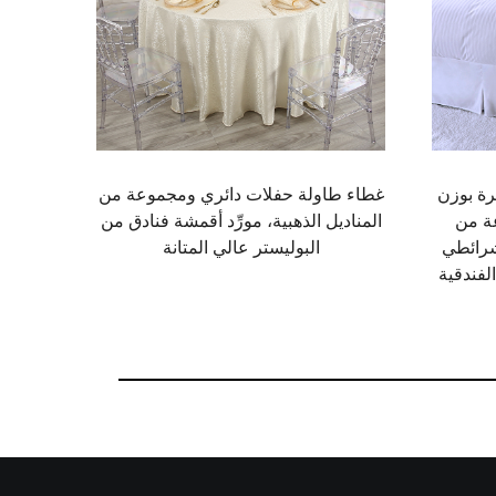
ة بوزن
غطاء طاولة حفلات دائري ومجموعة من
عة من
المناديل الذهبية، مورِّد أقمشة فنادق من
مل، أ
صميم شرائطي
البوليستر عالي المتانة
راض الفندقية