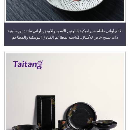
طقم أواني طعام سيراميكية باللونين الأسود والأبيض، أواني مائدة بورسلينية
ذات نسيج خاص للأطباق، مُناسبة لمطاعم الفنادق البوتيكية والمطاعم