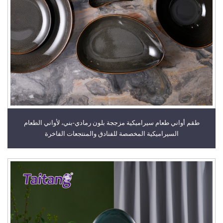
طقم أواني طعام سيراميكية مزججة بلون رمادي-بني، لأواني الطعام
السيراميكية المخصصة للفنادق والمنتجعات الفاخرة