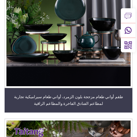
طقم أواني طعام مزججة بلون الزمرد، أواني طعام سيراميكية تجارية
لمطاعم الفنادق الفاخرة والمطاعم الراقية