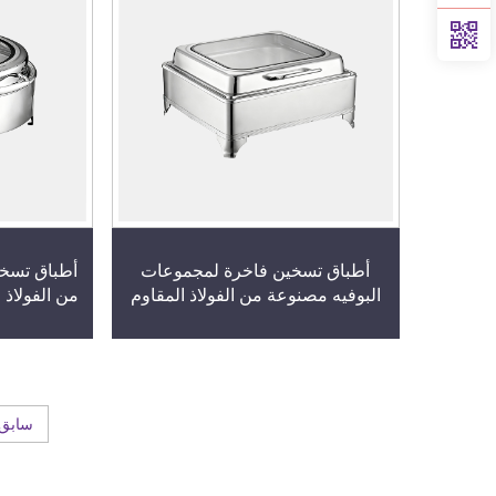
أطباق تسخين فاخرة لمجموعات
أطباق تسخي
البوفيه مصنوعة من الفولاذ المقاوم
من الفولاذ 
للصدأ، ذات حواف فاخرة ومزودة
البوفيه، م
بغطاء زجاجي شفاف للفنادق
لح
الحاصلة على التصنيف النجمي
سابق