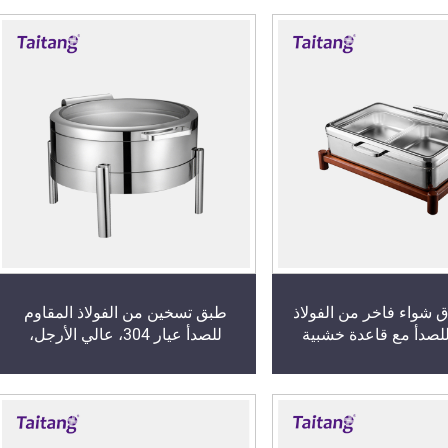
 شواء فاخر من الفولاذ
طبق تسخين من الفولاذ المقاوم
للصدأ مع قاعدة خشبية
للصدأ عيار 304، عالي الأرجل،
دمج مع موقد كهربائي
لأغراض التسخين التجارية، مزود
بالحث
بغطاء زجاجي، مناسب لخدمات
التموين