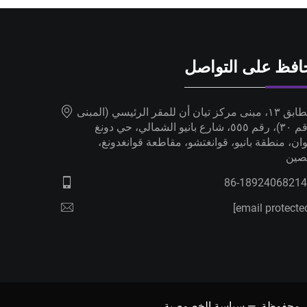
افظ على التواصل
الطابق ١٣، مبنى مركز تيان أن للمقر الرئيسي (المبنى
رقم ٣٠)، رقم ٥٥٥، شارع بانيو الشمالي، حي دونغ
ان، منطقة بانيو، قوانغتشو، مقاطعة قوانغدونغ،
صين
سياسة الخصوصية