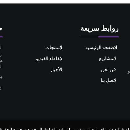
روابط سريعة
ح
الصفحة الرئيسية
المنتجات
المشاريع
مقاطع الفيديو
هو
ال
من نحن
الأخبار
شو
+86-18924068214
اتصل بنا
[email protected]