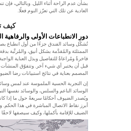
بشأن عدم الراحة أثناء الليل. وبالتالي، فإن ت
العادية عن تلك التي تعزّز النوم فعلًا.
كيف ت
دور الانطباعات الأولى والرفاهية الم
تُشكِّل وسائد الفندق جزءًا من أول انطباع بص
الممتلئة والمُقدَّمة بشكل أنيق، والمُرتَّبة 
فاخرةٌ ومُراعاةٌ للتفاصيل وبذل العناية الواجبة.
قبل أن يختبر أي شيء آخر. وتتفوّق المنشآت
المصمم بعناية في نتائج استبيانات رضا الضيو
إن التجربة الحسية الملموسة عند لمس وسائد ال
الوسائد الناعم والسلس، والوسائد نفسها التي 
ويُصدر الضيوف أحكامًا سريعةً حول ما إذا كان
أبرز نقاط الاتصال المباشرة في هذا الحكم. و
الضيف للإقامة بأكملها، وكيف سيصفها لاحقًا ف