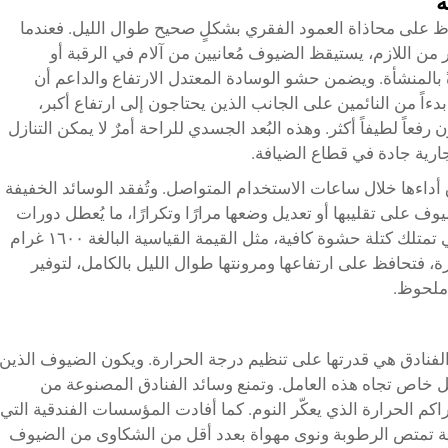
ة
فاظ على محاذاة العمود الفقري بشكلٍ صحيح طوال الليل. فعندما
ر من اللازم، يستيقظ الضيوف مُعانيين من آلام في الرقبة أو
 بالمنشأة. ويضمن حشو الوسادة المعتدل الارتفاع والداعم أن
اً من النائمين على الجانب الذين يحتاجون إلى ارتفاع أكبر،
رفعاً لطيفاً أكثر. وهذه البُعد الجسدي للراحة أمرٌ لا يمكن التنازل
جارية جادة في قطاع الضيافة.
 أداءها خلال ساعات الاستخدام المتواصل. وتُفقد الوسائد الخفيفة
وف على تقليبها أو تعديل وضعها مرارًا وتكرارًا، ما يُعطل دورات
النوم. أما وسائد الفنادق المصنوعة جيدًا والتي تمتلك كتلة حشوة كافية، مثل القيمة القياسية البالغة ١٦٠٠ غرام
فتحافظ على ارتفاعها ومرونتها طوال الليل بالكامل، لتوفير
ملحوظ.
 الفنادق هي قدرتها على تنظيم درجة الحرارة. ويكون الضيوف الذين
خاص تجاه هذه العامل. وتمنع وسائد الفنادق المصنوعة من
اكم الحرارة الذي يعكّر النوم. كما أفادت المؤسسات الفندقية التي
ة تمتص الرطوبة ونوى مهواة بعدد أقل من الشكاوى من الضيوف