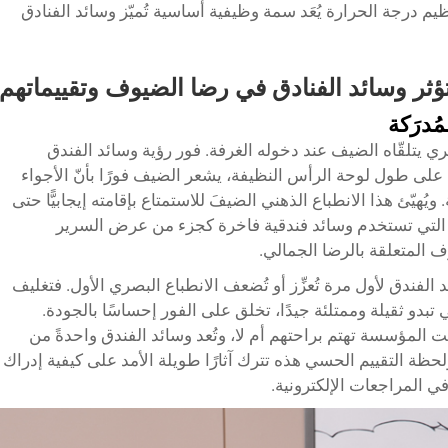
نظيم درجة الحرارة يُعَد سمة وظيفية أساسية تُميّز وسائد الفنادق
ؤثر وسائد الفنادق في رضا الضيوف وتقييماتهم
ُدرَكة
ري يتلقّاه الضيف عند دخوله الغرفة. فور رؤية وسائد الفندق
بدقة على طول لوحة الرأس النظيفة، يشعر الضيف فورًا بأنّ الأجواء
 ويُهيّئ هذا الانطباع الذهني الضيفَ للاستمتاع بإقامته إيجابيًّا حتى
 التي تستخدم وسائد فندقية فاخرة كجزء من عرض السرير
ف المتعلقة بالرضا الجمالي.
فندق لأول مرة تُعزِّز أو تُضعف الانطباع البصري الأول. فتغليف
تبدو ثقيلة وممتلئة جيدًا، تخلق على الفور إحساسًا بالجودة.
ت المؤسسة تهتم براحتهم أم لا، وتُعد وسائد الفندق واحدةً من
لحظة التقييم الحسي هذه تترك آثارًا طويلة الأمد على كيفية إدراك
ي المراجعات الإلكترونية.