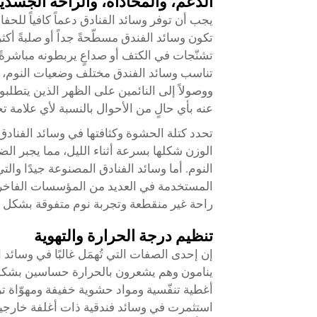
الدعم، والمحاذاة، والراحة الجسدي
يجب أن توفر وسائد الفنادق دعماً كافياً للح
تكون وسائد الفندق مسطّحةً جداً أو صلبةً أكث
تشنّجات في الكتف أو صداعٍ يربطونه مباشرةً
تناسب وسائد الفندق مختلف وضعيات النوم، بدء
ووصولاً إلى النائمين على الظهر الذين يتطلبون 
عنه بأي حالٍ من الأحوال بالنسبة لأي علامة ت
تحدد كتلة الحشوة وكثافتها في وسائد الفنادق
الوزن شكلها بسرعة أثناء الليل، مما يجبر الضي
المستخدمة في العديد من المؤسسات الفاخرة، 
راحة غير منقطعة وتجربة نوم متفوقة بشكل 
تنظيم درجة الحرارة والتهوية
إن إحدى الصفات التي تُهمَل غالبًا في وسائد
ينامون وهم يشعرون بالحرارة حساسين بشكل 
أغطية تنفّسية ومواد حشوية خفيفة ومهوّاة تر
استثمرت في وسائد فندقية ذات أغلفة خارجي