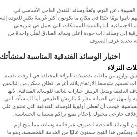
 الضيوف عن النوم، وتُعَدُّ وسائد الفندق العامل الأساسي في
اموا نومًا جيّدًا في مكانٍ ما يكونون أكثر عُرضةً بكثيرٍ للعودة إليه
هم الاجتماعية. أما بالنسبة للممتلكات التي تعمل في شريحتي
رقية إلى وسائد ذات جودة أعلى
وسائد الفنادق
تُمثِّل واحدةً من
فئة تجديد غرف الضيوف.
اختيار الوسائد الفندقية المناسبة لمنشأتك
ات النزلاء
قيق توازنٍ بين ملفات تفضيلات النزلاء المختلفة في الوقت نفسه.
ات تصميم متوسط الارتفاع يلائم أعرض نطاق ممكن من النائمين.
اف الدقيقة وبديل الريش خيارات شائعة للوسائد الفندقية، لأنها
ية وأسهل في الصيانة مقارنةً بالريش الطبيعي. أما المنشآت التي
ساسية، فيجب أن تُعطي أولويةً للوسائد الفندقية التي تحتوي على
غلاف خارجي محبوك بإحكام يمنع تراكم مسببات الحساسية.
 الوسائد الفندقية للضيوف عبر قائمة وسائد، مما يتيح لهم
اصة. ويعكس هذا النهج مستوىً عاليًا من الخدمة المُخصصة، وهو ما