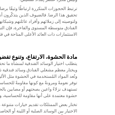
ترتبط الحجوزات المتكررة ارتباطًا وثيقًا برضا
تحقيق هذا الرضا. فالضيوف الذين يتذكّرون أنهم ن
ولتوصيته إلى زملائهم وأفراد عائلتهم وشبكات
الفنادق متوسطة المستوى والفاخرة، فإن الت
الاستثمارات ذات العائد الأعلى المتاحة في 
مادة الحشوة، الارتفاع، وتنوع تفضيل
يتطلب اختيار الوسائد الفندقية لمنشأة ما تح
ويختار معظم مشغلي الفنادق وسائد فندقية ذ
وتُعد المواد المُستخدمة في الحشوة مثل الألي
توفر نعومةً ومرونةً مع كونها مقاومةً للحساس
تستهدف نزلاءً واعين بصحتهم أو مصابين بالح
حشوة معتمدة على أنها مقاومة للحساسية، و
تختار بعض الممتلكات تقديم خيارات متنوعة من
الاختيار بين الوسائد الصلبة أو اللينة أو الخ