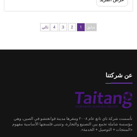
مباشرةً على راحة النزلاء وجودة نومهم ومتانتها وسهولة
صيانتها...
سابق
1
2
3
4
تالي
عن شركتنا
تأسست شركة تاي تانغ عام ٢٠٠٨ ومقرها مدينة قوانغتشو في الصين، وهي
مؤسسة شاملة تجمع بين التصنيع والتجارة، وتتبنى فلسفتها الأساسية مفهوم
«المنتجات + التوصيل + الخدمة».