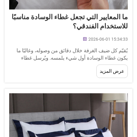
ما المعايير التي تجعل غطاء الوسادة مناسبًا
للاستخدام الفندقي؟
2026-06-01 15:34:33
يُقيّم كل ضيف الغرفة خلال دقائق من وصوله، وغالبًا ما
يكون غطاء الوسادة أول شيء يلمسه. ويُرسل غطاء
وسادة يبدو نقيًّا ومُنعشًا، ويشعر بالليونة، ويصمد أمام
عرض المزيد
عشرات دورات الغسيل الصناعي رسالةً واضحةً للضيوف
عن الجودة والرعاية التي توليها المنشأة...