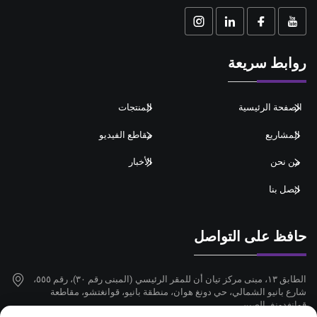
روابط سريعة
الصفحة الرئيسية
المنتجات
المشاريع
مقاطع الفيديو
من نحن
الأخبار
اتصل بنا
حافظ على التواصل
الطابق ١٣، مبنى مركز تيان أن للمقر الرئيسي (المبنى رقم ٣٠)، رقم ٥٥٥،
شارع بانيو الشمالي، حي دونغ هوان، منطقة بانيو، قوانغتشو، مقاطعة
قوانغدونغ، الصين