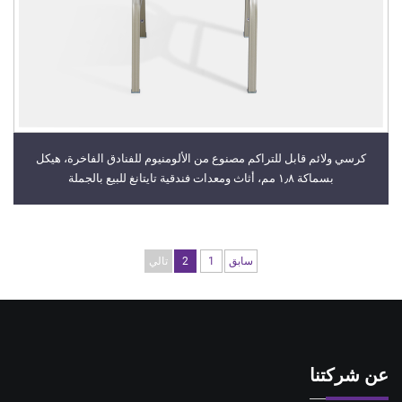
كرسي ولائم قابل للتراكم مصنوع من الألومنيوم للفنادق الفاخرة، هيكل
بسماكة ١٫٨ مم، أثاث ومعدات فندقية تايتانغ للبيع بالجملة
سابق
1
2
تالي
عن شركتنا