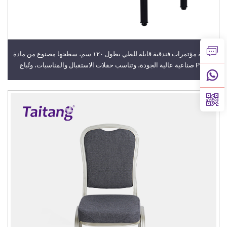
طاولة مؤتمرات فندقية قابلة للطي بطول ١٢٠ سم، سطحها مصنوع من مادة
PVC صناعية عالية الجودة، وتناسب حفلات الاستقبال والمناسبات، وتُباع
بالجملة كأثاث ومستلزمات فندقية