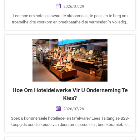
2026/07/29
Leer hoe om hotellglasware te skoonmaak, te polis en te berg om
troebelheid te voorkom en breekbaarheid te verminder. 'n Volledige
kommersiële glaswareonderhoudsgids deur Taitang vir F&B-
aankoopspanne.
Hoe Om Hoteldelwerke Vir U Onderneming Te
Kies?
2026/07/28
Soek u kommersiële hotellede- en tafelware? Lees Taitang se B2B-
koopgids oor die keuse van duursame porselein-, beenkeramiek- en
melamine-tafelware vir hotelle.