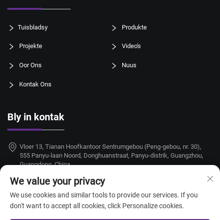
Tuisbladsy
Produkte
Projekte
Video's
Oor Ons
Nuus
Kontak Ons
Bly in kontak
Vloer 13, Tianan Hoofkantoor Sentrumgebou (Peng-gebou, nr. 30),
555 Panyu-laan Noord, Donghuanstraat, Panyu-distrik, Guangzhou,
Guangdong, China
We value your privacy
+86-18924068214
We use cookies and similar tools to provide our services. If you
[email protected]
don't want to accept all cookies, click Personalize cookies.