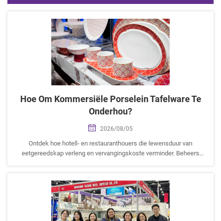
Hoe Om Kommersiële Porselein Tafelware Te
Onderhou?
2026/08/05
Ontdek hoe hotell- en restauranthouers die lewensduur van
eetgereedskap verleng en vervangingskoste verminder. Beheers
professionele SOP’s vir die was van porseleingereedskap,
voorkoming van termiese skok, vlekverwydering en stoorwenke met
Taitang.