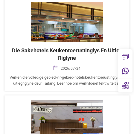
Die Sakehotels Keukentoerustinglys En Uitleg
Riglyne
2026/07/24
Verken die volledige gebied-vir-gebied-hotelskeukentoerustinglys en
uitlegriglyne deur Taitang. Leer hoe om werkvloeieffektiwiteit en
eind-tot-eind-hotelskeukentoerustinginkopies te optimaliseer.