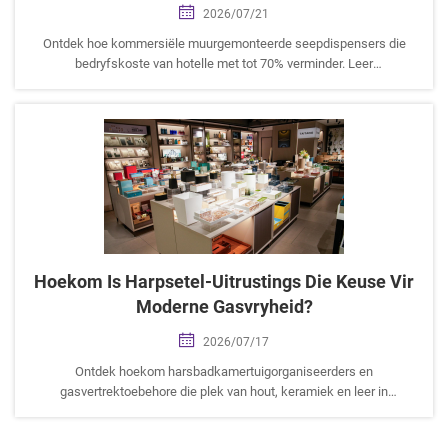
2026/07/21
Ontdek hoe kommersiële muurgemonteerde seepdispensers die
bedryfskoste van hotelle met tot 70% verminder. Leer
sleutelinkoopwenke, installasie, onderhoud en die beste Taitang-
grootte-doue-dispenser-oplossings.
Hoekom Is Harpsetel-Uitrustings Die Keuse Vir
Moderne Gasvryheid?
2026/07/17
Ontdek hoekom harsbadkamertuigorganiseerders en
gasvertrektoebehore die plek van hout, keramiek en leer in
vyfsterhotels inneem. Hierdie B2B-koopgids dek gehalte-inspeksie,
voorraadadvies en onderhoud.