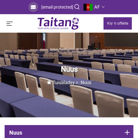
AF
[email protected]
Kry 'n offerte
Nuus
Tuisbladsy
>
Nuus
Nuus