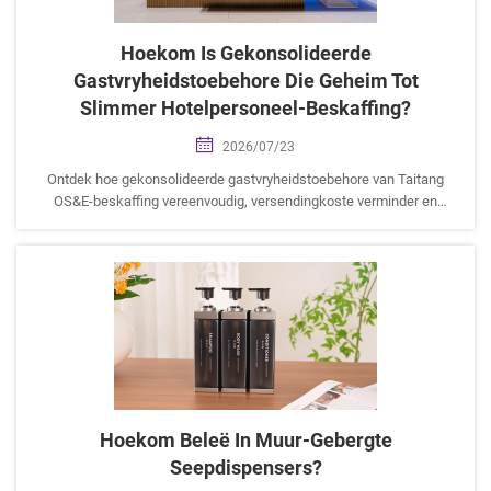
Hoekom Is Gekonsolideerde
Gastvryheidstoebehore Die Geheim Tot
Slimmer Hotelpersoneel-Beskaffing?
2026/07/23
Ontdek hoe gekonsolideerde gastvryheidstoebehore van Taitang
OS&E-beskaffing vereenvoudig, versendingkoste verminder en
fabriek-regstreeks kwaliteit vir globale hotelprojekte lewer.
Hoekom Beleë In Muur-Gebergte
Seepdispensers?