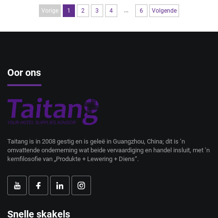
...
Vorige
1
2
3
4
6
Volgende
Oor ons
Taitang is in 2008 gestig en is geleë in Guangzhou, China; dit is ’n
omvattende onderneming wat beide vervaardiging en handel insluit, met ’n
kernfilosofie van „Produkte + Lewering + Diens“.
Snelle skakels